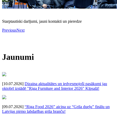
Starptautiski darījumi, jauni kontakti un pieredze
Previous
Next
Jaunumi
[10.07.2026]
Dizaina aktualitātes un iedvesmojoši pasākumi jau
oktobrī izstādē "Riga Furniture and Interior 2026" Ķīpsalā!
[09.07.2026]
“Riga Food 2026” aicina uz “Grila dueļu” finālu un
Latvijas pirmo labdarības grila branču!