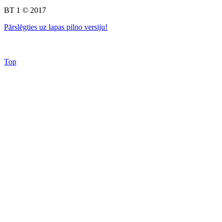
BT 1 © 2017
Pārslēgties uz lapas pilno versiju!
Top