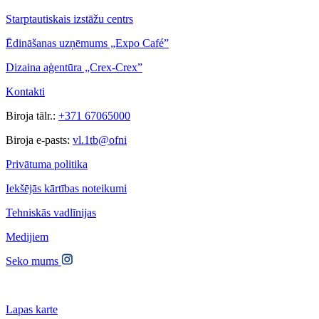
Starptautiskais izstāžu centrs
Ēdināšanas uzņēmums „Expo Café”
Dizaina aģentūra „Crex-Crex”
Kontakti
Biroja tālr.:
+371 67065000
Biroja e-pasts:
vl.1tb@ofni
Privātuma politika
Iekšējās kārtības noteikumi
Tehniskās vadlīnijas
Medijiem
Seko mums
Lapas karte