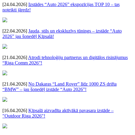
[24.04.2026]
Izstādes “Auto 2026” ekspozīcijas TOP 10 – tas
noteikti jāredz!
[22.04.2026]
Jauda, stils un ekskluzīvs tūnings – izstāde “Auto
2026” jau šonedēļ Ķīpsalā!
[21.04.2026]
Atrodi tehnoloģiju partnerus un digitālos risinājumus
“Riga Comm 2026”!
[21.04.2026]
No Dakaras “Land Rover” līdz 1000 ZS drifta
“BMW” – jau šonedēļ izstāde “Auto 2026”!
[16.04.2026]
Ķīpsalā aizvadīta aktīvākā pavasara izstāde –
"Outdoor Riga 2026"!