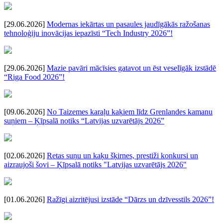
[29.06.2026]
Modernas iekārtas un pasaules jaudīgākās ražošanas
tehnoloģiju inovācijas iepazīsti “Tech Industry 2026”!
[29.06.2026]
Mazie pavāri mācīsies gatavot un ēst veselīgāk izstādē
“Riga Food 2026”!
[09.06.2026]
No Taizemes karaļu kaķiem līdz Grenlandes kamanu
suņiem – Ķīpsalā notiks “Latvijas uzvarētājs 2026”
[02.06.2026]
Retas suņu un kaķu šķirnes, prestiži konkursi un
aizraujoši šovi – Ķīpsalā notiks "Latvijas uzvarētājs 2026"
[01.06.2026]
Ražīgi aizritējusi izstāde “Dārzs un dzīvesstils 2026”!