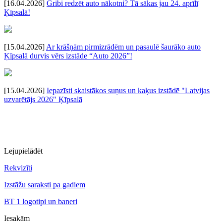
[16.04.2026]
Gribi redzēt auto nākotni? Tā sākas jau 24. aprīlī
Ķīpsalā!
[15.04.2026]
Ar krāšņām pirmizrādēm un pasaulē šaurāko auto
Ķīpsalā durvis vērs izstāde “Auto 2026”!
[15.04.2026]
Iepazīsti skaistākos suņus un kaķus izstādē "Latvijas
uzvarētājs 2026" Ķīpsalā
Lejupielādēt
Rekvizīti
Izstāžu saraksti pa gadiem
BT 1 logotipi un baneri
Iesakām