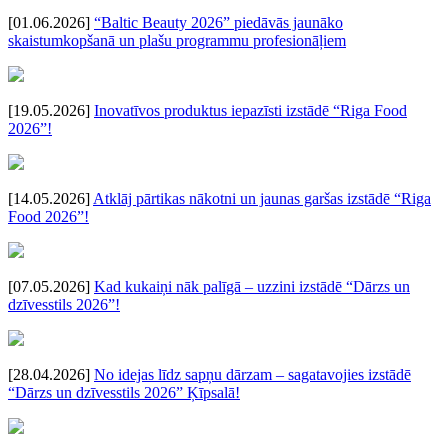
[01.06.2026]
“Baltic Beauty 2026” piedāvās jaunāko
skaistumkopšanā un plašu programmu profesionāļiem
[19.05.2026]
Inovatīvos produktus iepazīsti izstādē “Riga Food
2026”!
[14.05.2026]
Atklāj pārtikas nākotni un jaunas garšas izstādē “Riga
Food 2026”!
[07.05.2026]
Kad kukaiņi nāk palīgā – uzzini izstādē “Dārzs un
dzīvesstils 2026”!
[28.04.2026]
No idejas līdz sapņu dārzam – sagatavojies izstādē
“Dārzs un dzīvesstils 2026” Ķīpsalā!