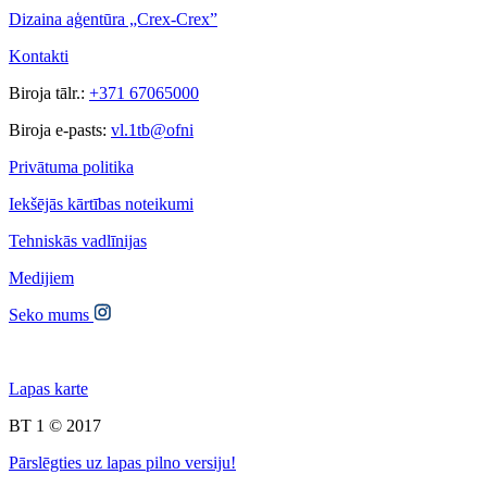
Dizaina aģentūra „Crex-Crex”
Kontakti
Biroja tālr.:
+371 67065000
Biroja e-pasts:
vl.1tb@ofni
Privātuma politika
Iekšējās kārtības noteikumi
Tehniskās vadlīnijas
Medijiem
Seko mums
Lapas karte
BT 1 © 2017
Pārslēgties uz lapas pilno versiju!