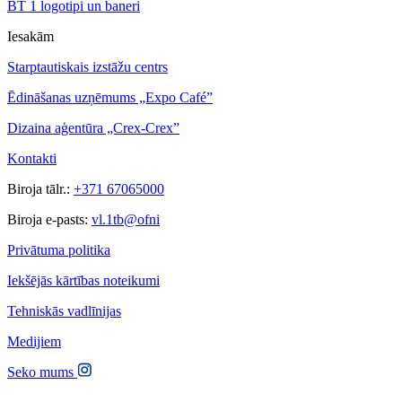
BT 1 logotipi un baneri
Iesakām
Starptautiskais izstāžu centrs
Ēdināšanas uzņēmums „Expo Café”
Dizaina aģentūra „Crex-Crex”
Kontakti
Biroja tālr.:
+371 67065000
Biroja e-pasts:
vl.1tb@ofni
Privātuma politika
Iekšējās kārtības noteikumi
Tehniskās vadlīnijas
Medijiem
Seko mums