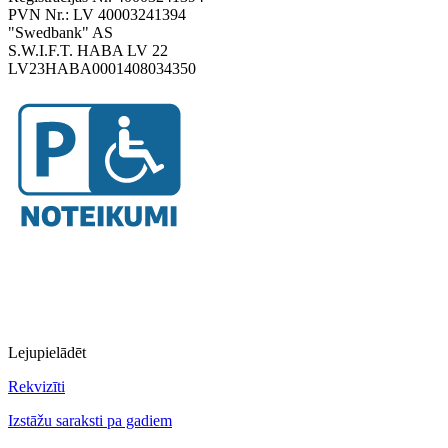
PVN Nr.: LV 40003241394
"Swedbank" AS
S.W.I.F.T. HABA LV 22
LV23HABA0001408034350
Lejupielādēt
Rekvizīti
Izstāžu saraksti pa gadiem