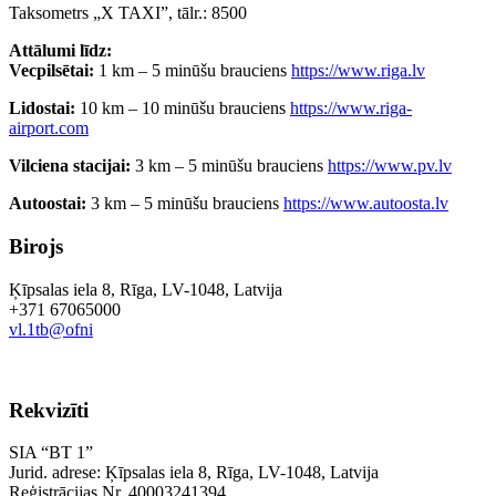
Taksometrs „X TAXI”, tālr.: 8500
Attālumi līdz:
Vecpilsētai:
1 km – 5 minūšu brauciens
https://www.riga.lv
Lidostai:
10 km – 10 minūšu brauciens
https://www.riga-
airport.com
Vilciena stacijai:
3 km – 5 minūšu brauciens
https://www.pv.lv
Autoostai:
3 km – 5 minūšu brauciens
https://www.autoosta.lv
Birojs
Ķīpsalas iela 8, Rīga, LV-1048, Latvija
+371 67065000
vl.1tb@ofni
Rekvizīti
SIA “BT 1”
Jurid. adrese: Ķīpsalas iela 8, Rīga, LV-1048, Latvija
Reģistrācijas Nr. 40003241394