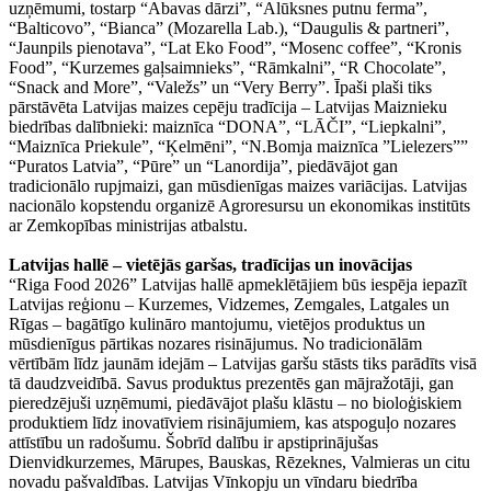
uzņēmumi, tostarp “Abavas dārzi”, “Alūksnes putnu ferma”,
“Balticovo”, “Bianca” (Mozarella Lab.), “Daugulis & partneri”,
“Jaunpils pienotava”, “Lat Eko Food”, “Mosenc coffee”, “Kronis
Food”, “Kurzemes gaļsaimnieks”, “Rāmkalni”, “R Chocolate”,
“Snack and More”, “Valežs” un “Very Berry”. Īpaši plaši tiks
pārstāvēta Latvijas maizes cepēju tradīcija – Latvijas Maiznieku
biedrības dalībnieki: maiznīca “DONA”, “LĀČI”, “Liepkalni”,
“Maiznīca Priekule”, “Ķelmēni”, “N.Bomja maiznīca ”Lielezers””
“Puratos Latvia”, “Pūre” un “Lanordija”, piedāvājot gan
tradicionālo rupjmaizi, gan mūsdienīgas maizes variācijas. Latvijas
nacionālo kopstendu organizē Agroresursu un ekonomikas institūts
ar Zemkopības ministrijas atbalstu.
Latvijas hallē – vietējās garšas, tradīcijas un inovācijas
“Riga Food 2026” Latvijas hallē apmeklētājiem būs iespēja iepazīt
Latvijas reģionu – Kurzemes, Vidzemes, Zemgales, Latgales un
Rīgas – bagātīgo kulināro mantojumu, vietējos produktus un
mūsdienīgus pārtikas nozares risinājumus. No tradicionālām
vērtībām līdz jaunām idejām – Latvijas garšu stāsts tiks parādīts visā
tā daudzveidībā. Savus produktus prezentēs gan mājražotāji, gan
pieredzējuši uzņēmumi, piedāvājot plašu klāstu – no bioloģiskiem
produktiem līdz inovatīviem risinājumiem, kas atspoguļo nozares
attīstību un radošumu. Šobrīd dalību ir apstiprinājušas
Dienvidkurzemes, Mārupes, Bauskas, Rēzeknes, Valmieras un citu
novadu pašvaldības. Latvijas Vīnkopju un vīndaru biedrība