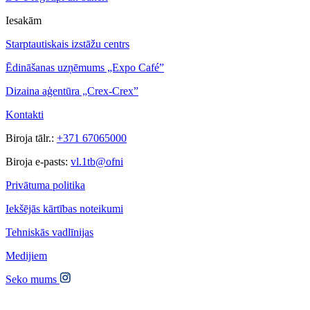
Iesakām
Starptautiskais izstāžu centrs
Ēdināšanas uzņēmums „Expo Café”
Dizaina aģentūra „Crex-Crex”
Kontakti
Biroja tālr.:
+371 67065000
Biroja e-pasts:
vl.1tb@ofni
Privātuma politika
Iekšējās kārtības noteikumi
Tehniskās vadlīnijas
Medijiem
Seko mums