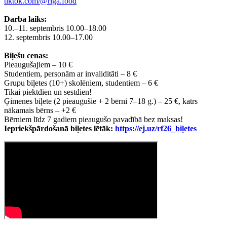
tiktok.com/@riga.food
Darba laiks:
10.–11. septembris 10.00–18.00
12. septembris 10.00–17.00
Biļešu cenas:
Pieaugušajiem – 10 €
Studentiem, personām ar invaliditāti – 8 €
Grupu biļetes (10+) skolēniem, studentiem – 6 €
Tikai piektdien un sestdien!
Ģimenes biļete (2 pieaugušie + 2 bērni 7–18 g.) – 25 €, katrs
nākamais bērns – +2 €
Bērniem līdz 7 gadiem pieaugušo pavadībā bez maksas!
Iepriekšpārdošanā biļetes lētāk:
https://ej.uz/rf26_biļetes