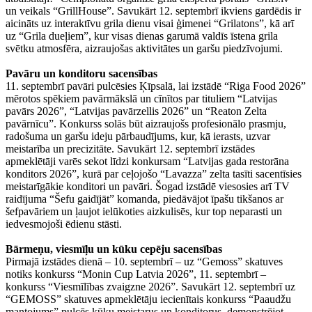
un veikals “GrillHouse”. Savukārt 12. septembrī ikviens gardēdis ir
aicināts uz interaktīvu grila dienu visai ģimenei “Grilatons”, kā arī
uz “Grila dueļiem”, kur visas dienas garumā valdīs īstena grila
svētku atmosfēra, aizraujošas aktivitātes un garšu piedzīvojumi.
Pavāru un konditoru sacensības
11. septembrī pavāri pulcēsies Ķīpsalā, lai izstādē “Riga Food 2026”
mērotos spēkiem pavārmākslā un cīnītos par tituliem “Latvijas
pavārs 2026”, “Latvijas pavārzellis 2026” un “Reaton Zelta
pavārnīcu”. Konkurss solās būt aizraujošs profesionālo prasmju,
radošuma un garšu ideju pārbaudījums, kur, kā ierasts, uzvar
meistarība un precizitāte. Savukārt 12. septembrī izstādes
apmeklētāji varēs sekot līdzi konkursam “Latvijas gada restorāna
konditors 2026”, kurā par ceļojošo “Lavazza” zelta tasīti sacentīsies
meistarīgākie konditori un pavāri. Šogad izstādē viesosies arī TV
raidījuma “Šefu gaidījāt” komanda, piedāvājot īpašu tikšanos ar
šefpavāriem un ļaujot ielūkoties aizkulisēs, kur top neparasti un
iedvesmojoši ēdienu stāsti.
Bārmeņu, viesmīļu un kūku cepēju sacensības
Pirmajā izstādes dienā – 10. septembrī – uz “Gemoss” skatuves
notiks konkurss “Monin Cup Latvia 2026”, 11. septembrī –
konkurss “Viesmīlības zvaigzne 2026”. Savukārt 12. septembrī uz
“GEMOSS” skatuves apmeklētāju iecienītais konkurss “Paaudžu
mantojums” pulcēs kūku meistarus un konditorus, demonstrējot