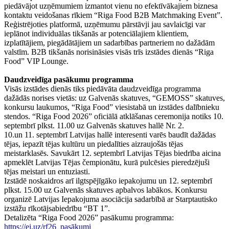
piedāvājot uzņēmumiem izmantot vienu no efektīvākajiem biznesa
kontaktu veidošanas rīkiem “Riga Food B2B Matchmaking Event”.
Reģistrējoties platformā, uzņēmumu pārstāvji jau savlaicīgi var
ieplānot individuālas tikšanās ar potenciālajiem klientiem,
izplatītājiem, piegādātājiem un sadarbības partneriem no dažādām
valstīm. B2B tikšanās norisināsies visās trīs izstādes dienās “Riga
Food” VIP Lounge.
Daudzveidīga pasākumu programma
Visās izstādes dienās tiks piedāvāta daudzveidīga programma
dažādās norises vietās: uz Galvenās skatuves, “GEMOSS” skatuves,
konkursu laukumos, “Riga Food” viesistabā un izstādes dalībnieku
stendos. “Riga Food 2026” oficiālā atklāšanas ceremonija notiks 10.
septembrī plkst. 11.00 uz Galvenās skatuves hallē Nr. 2.
10.un 11. septembrī Latvijas hallē interesenti varēs baudīt dažādas
tējas, iepazīt tējas kultūru un piedalīties aizraujošās tējas
meistarklasēs. Savukārt 12. septembrī Latvijas Tējas biedrība aicina
apmeklēt Latvijas Tējas čempionātu, kurā pulcēsies pieredzējuši
tējas meistari un entuziasti.
Izstādē noskaidros arī ilgtspējīgāko iepakojumu un 12. septembrī
plkst. 15.00 uz Galvenās skatuves apbalvos labākos. Konkursu
organizē Latvijas Iepakojuma asociācija sadarbībā ar Starptautisko
izstāžu rīkotājsabiedrību “BT 1”.
Detalizēta “Riga Food 2026” pasākumu programma:
https://ej.uz/rf26_pasākumi