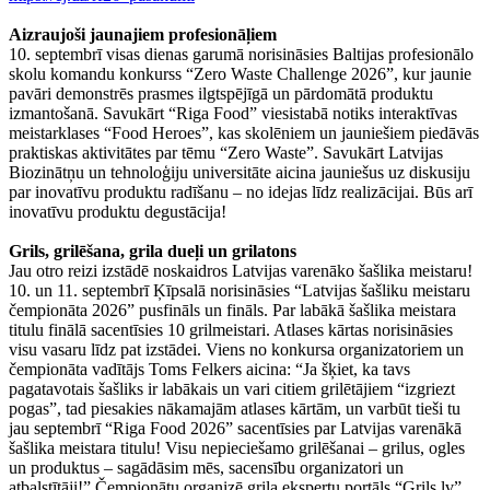
Aizraujoši jaunajiem profesionāļiem
10. septembrī visas dienas garumā norisināsies Baltijas profesionālo
skolu komandu konkurss “Zero Waste Challenge 2026”, kur jaunie
pavāri demonstrēs prasmes ilgtspējīgā un pārdomātā produktu
izmantošanā. Savukārt “Riga Food” viesistabā notiks interaktīvas
meistarklases “Food Heroes”, kas skolēniem un jauniešiem piedāvās
praktiskas aktivitātes par tēmu “Zero Waste”. Savukārt Latvijas
Biozinātņu un tehnoloģiju universitāte aicina jauniešus uz diskusiju
par inovatīvu produktu radīšanu – no idejas līdz realizācijai. Būs arī
inovatīvu produktu degustācija!
Grils, grilēšana, grila dueļi un grilatons
Jau otro reizi izstādē noskaidros Latvijas varenāko šašlika meistaru!
10. un 11. septembrī Ķīpsalā norisināsies “Latvijas šašliku meistaru
čempionāta 2026” pusfināls un fināls. Par labākā šašlika meistara
titulu finālā sacentīsies 10 grilmeistari. Atlases kārtas norisināsies
visu vasaru līdz pat izstādei. Viens no konkursa organizatoriem un
čempionāta vadītājs Toms Felkers aicina: “Ja šķiet, ka tavs
pagatavotais šašliks ir labākais un vari citiem grilētājiem “izgriezt
pogas”, tad piesakies nākamajām atlases kārtām, un varbūt tieši tu
jau septembrī “Riga Food 2026” sacentīsies par Latvijas varenākā
šašlika meistara titulu! Visu nepieciešamo grilēšanai – grilus, ogles
un produktus – sagādāsim mēs, sacensību organizatori un
atbalstītāji!” Čempionātu organizē grila ekspertu portāls “Grils.lv”