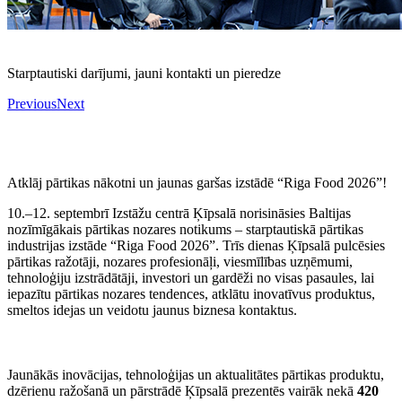
Starptautiski darījumi, jauni kontakti un pieredze
Previous
Next
Atklāj pārtikas nākotni un jaunas garšas izstādē “Riga Food 2026”!
10.–12. septembrī Izstāžu centrā Ķīpsalā norisināsies Baltijas
nozīmīgākais pārtikas nozares notikums – starptautiskā pārtikas
industrijas izstāde “Riga Food 2026”. Trīs dienas Ķīpsalā pulcēsies
pārtikas ražotāji, nozares profesionāļi, viesmīlības uzņēmumi,
tehnoloģiju izstrādātāji, investori un gardēži no visas pasaules, lai
iepazītu pārtikas nozares tendences, atklātu inovatīvus produktus,
smeltos idejas un veidotu jaunus biznesa kontaktus.
Jaunākās inovācijas, tehnoloģijas un aktualitātes pārtikas produktu,
dzērienu ražošanā un pārstrādē Ķīpsalā prezentēs vairāk nekā
420