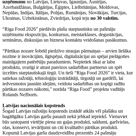
uzņēmumu
no Latvijas, Lietuvas, Igaunijas, Austrijas,
Azerbaidžānas, Bulgārijas, Ēģiptes, Lielbritānijas, Moldovas,
Nepālas, Indijas, Itālijas, Polijas, Rumānijas, Slovākijas, Turcijas,
Ukrainas, Uzbekistānas, Zviedrijas, kopā teju
no 30 valstīm.
“Riga Food 2026” piedāvās plašu starptautisku un pašmāju
uzņēmumu ekspozīciju, konkursus, meistarklases, degustācijas,
seminārus, diskusijas un biznesa kontaktu veidošanas pasākumus.
“Pārtikas nozare šobrīd piedzīvo straujas pārmaiņas – arvien lielāka
nozīme ir inovācijām, ilgtspējai, digitalizācijai un spējai pielāgoties
mainīgajiem patērētāju paradumiem. Nepietiek tikai ar labu
produktu, svarīgi ir atrast pareizos sadarbības partnerus un spēt
izcelties starptautiskajā tirgū. Un tieši “Riga Food 2026” ir vieta, kur
satiekas ražotāji, tehnoloģiju izstrādātāji, tirgotāji un gardēži, lai
iedvesmotos jaunām idejām, veidotu sadarbības un kopīgi radītu
pārtikas nozares nākotni,” norāda “Riga Food” projektu vadītājs
Rolands Nežborts.
Latvijas nacionālais kopstends
Šogad Latvijas ražotāju kopstends izstādē atklās vēl plašāku un
bagātīgāku Latvijas garšu pasauli nekā jebkad iepriekš. Vienuviet
būs sastopami vietējie piena un gaļas produkti, saldumi, garšvielas,
olas, konservi, ievārījumi un citi kvalitatīvi pārtikas produkti.
Kopumā Latvijas garšu daudzveidību prezentēs 24 pašmāju