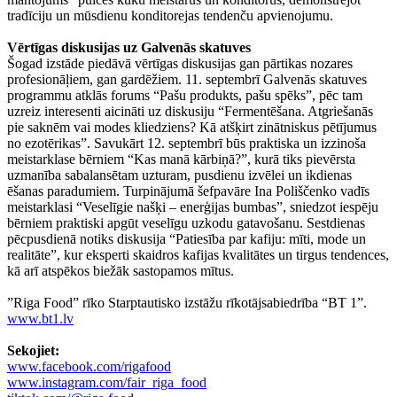
tradīciju un mūsdienu konditorejas tendenču apvienojumu.
Vērtīgas diskusijas uz Galvenās skatuves
Šogad izstāde piedāvā vērtīgas diskusijas gan pārtikas nozares
profesionāļiem, gan gardēžiem. 11. septembrī Galvenās skatuves
programmu atklās forums “Pašu produkts, pašu spēks”, pēc tam
uzreiz interesenti aicināti uz diskusiju “Fermentēšana. Atgriešanās
pie saknēm vai modes kliedziens? Kā atšķirt zinātniskus pētījumus
no ezotērikas”. Savukārt 12. septembrī būs praktiska un izzinoša
meistarklase bērniem “Kas manā kārbiņā?”, kurā tiks pievērsta
uzmanība sabalansētam uzturam, pusdienu izvēlei un ikdienas
ēšanas paradumiem. Turpinājumā šefpavāre Ina Poliščenko vadīs
meistarklasi “Veselīgie našķi – enerģijas bumbas”, sniedzot iespēju
bērniem praktiski apgūt veselīgu uzkodu gatavošanu. Sestdienas
pēcpusdienā notiks diskusija “Patiesība par kafiju: mīti, mode un
realitāte”, kur eksperti skaidros kafijas kvalitātes un tirgus tendences,
kā arī atspēkos biežāk sastopamos mītus.
”Riga Food” rīko Starptautisko izstāžu rīkotājsabiedrība “BT 1”.
www.bt1.lv
Sekojiet:
www.facebook.com/rigafood
www.instagram.com/fair_riga_food