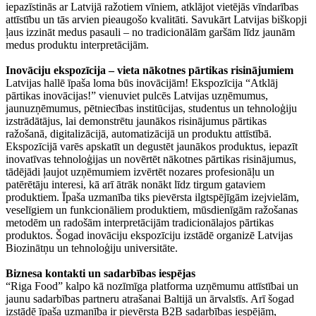
iepazīstinās ar Latvijā ražotiem vīniem, atklājot vietējās vīndarības
attīstību un tās arvien pieaugošo kvalitāti. Savukārt Latvijas biškopji
ļaus izzināt medus pasauli – no tradicionālām garšām līdz jaunām
medus produktu interpretācijām.
Inovāciju ekspozīcija – vieta nākotnes pārtikas risinājumiem
Latvijas hallē īpaša loma būs inovācijām! Ekspozīcija “Atklāj
pārtikas inovācijas!” vienuviet pulcēs Latvijas uzņēmumus,
jaunuzņēmumus, pētniecības institūcijas, studentus un tehnoloģiju
izstrādātājus, lai demonstrētu jaunākos risinājumus pārtikas
ražošanā, digitalizācijā, automatizācijā un produktu attīstībā.
Ekspozīcijā varēs apskatīt un degustēt jaunākos produktus, iepazīt
inovatīvas tehnoloģijas un novērtēt nākotnes pārtikas risinājumus,
tādējādi ļaujot uzņēmumiem izvērtēt nozares profesionāļu un
patērētāju interesi, kā arī ātrāk nonākt līdz tirgum gataviem
produktiem. Īpaša uzmanība tiks pievērsta ilgtspējīgām izejvielām,
veselīgiem un funkcionāliem produktiem, mūsdienīgām ražošanas
metodēm un radošām interpretācijām tradicionālajos pārtikas
produktos. Šogad inovāciju ekspozīciju izstādē organizē Latvijas
Biozinātņu un tehnoloģiju universitāte.
Biznesa kontakti un sadarbības iespējas
“Riga Food” kalpo kā nozīmīga platforma uzņēmumu attīstībai un
jaunu sadarbības partneru atrašanai Baltijā un ārvalstīs. Arī šogad
izstādē īpaša uzmanība ir pievērsta B2B sadarbības iespējām,