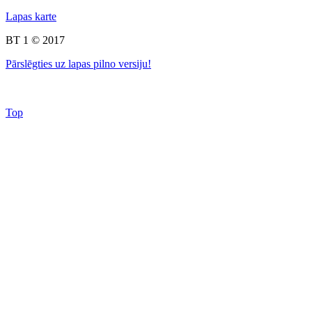
Lapas karte
BT 1 © 2017
Pārslēgties uz lapas pilno versiju!
Top