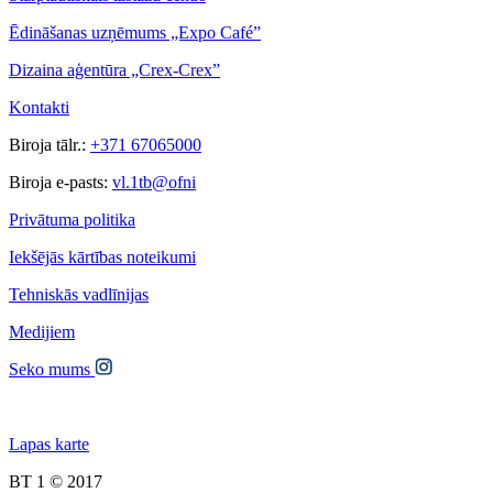
Ēdināšanas uzņēmums „Expo Café”
Dizaina aģentūra „Crex-Crex”
Kontakti
Biroja tālr.:
+371 67065000
Biroja e-pasts:
vl.1tb@ofni
Privātuma politika
Iekšējās kārtības noteikumi
Tehniskās vadlīnijas
Medijiem
Seko mums
Lapas karte
BT 1 © 2017