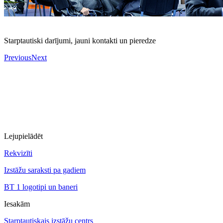
Starptautiski darījumi, jauni kontakti un pieredze
Previous
Next
Lejupielādēt
Rekvizīti
Izstāžu saraksti pa gadiem
BT 1 logotipi un baneri
Iesakām
Starptautiskais izstāžu centrs