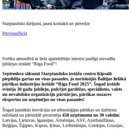
Starptautiski darījumi, jauni kontakti un pieredze
Previous
Next
Svētku atmosfērā ar lielu apmeklētāju interesi jaudīgi aizvadīta
jubilejas izstāde “Riga Food”!
Septembra sākumā Starptautisko izstāžu centru Ķīpsalā
piepildīja garšas no visas pasaules, jo norisinājās Baltijas lielākā
pārtikas industrijas izstāde “Riga Food 2025”. Šogad izstāde
svinēja 30 gadu jubileju, pulcējot gardēžus, speciālistus, valsts
un nevalstisko organizāciju pārstāvjus, pārtikas nozares
ekspertus un uzņēmējus no visas pasaules!
Šogad jaunākās inovācijas un tehnoloģijas pārtikas un dzērienu
ražošanā un pārstrādē prezentēja
450 uzņēmumu no 30 valstīm
:
Latvijas, Lietuvas, Igaunijas, Armēnijas, ASV, Azerbaidžānas,
Beļģijas, Ēģiptes, Kipras, Ķīnas, Lielbritānijas, Grieķijas, Gruzijas,