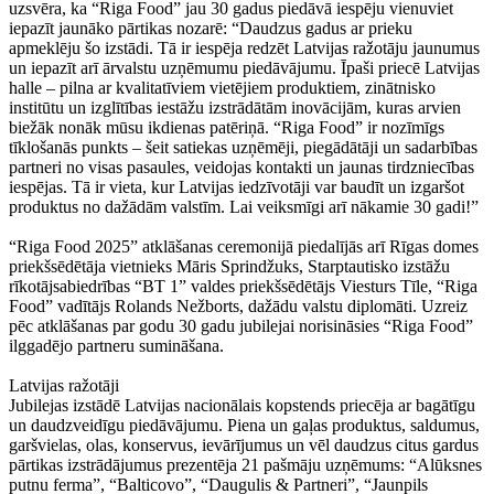
uzsvēra, ka “Riga Food” jau 30 gadus piedāvā iespēju vienuviet
iepazīt jaunāko pārtikas nozarē: “Daudzus gadus ar prieku
apmeklēju šo izstādi. Tā ir iespēja redzēt Latvijas ražotāju jaunumus
un iepazīt arī ārvalstu uzņēmumu piedāvājumu. Īpaši priecē Latvijas
halle – pilna ar kvalitatīviem vietējiem produktiem, zinātnisko
institūtu un izglītības iestāžu izstrādātām inovācijām, kuras arvien
biežāk nonāk mūsu ikdienas patēriņā. “Riga Food” ir nozīmīgs
tīklošanās punkts – šeit satiekas uzņēmēji, piegādātāji un sadarbības
partneri no visas pasaules, veidojas kontakti un jaunas tirdzniecības
iespējas. Tā ir vieta, kur Latvijas iedzīvotāji var baudīt un izgaršot
produktus no dažādām valstīm. Lai veiksmīgi arī nākamie 30 gadi!”
“Riga Food 2025” atklāšanas ceremonijā piedalījās arī Rīgas domes
priekšsēdētāja vietnieks Māris Sprindžuks, Starptautisko izstāžu
rīkotājsabiedrības “BT 1” valdes priekšsēdētājs Viesturs Tīle, “Riga
Food” vadītājs Rolands Nežborts, dažādu valstu diplomāti. Uzreiz
pēc atklāšanas par godu 30 gadu jubilejai norisināsies “Riga Food”
ilggadējo partneru sumināšana.
Latvijas ražotāji
Jubilejas izstādē Latvijas nacionālais kopstends priecēja ar bagātīgu
un daudzveidīgu piedāvājumu. Piena un gaļas produktus, saldumus,
garšvielas, olas, konservus, ievārījumus un vēl daudzus citus gardus
pārtikas izstrādājumus prezentēja 21 pašmāju uzņēmums: “Alūksnes
putnu ferma”, “Balticovo”, “Daugulis & Partneri”, “Jaunpils