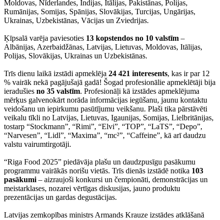
Moldovas, Nīderlandes, Indijas, Itālijas, Pakistānas, Polijas,
Rumānijas, Somijas, Spānijas, Slovākijas, Turcijas, Ungārijas,
Ukrainas, Uzbekistānas, Vācijas un Zviedrijas.
Ķīpsalā varēja paviesoties
13 kopstendos no 10 valstīm
–
Albānijas, Azerbaidžānas, Latvijas, Lietuvas, Moldovas, Itālijas,
Polijas, Slovākijas, Ukrainas un Uzbekistānas.
Trīs dienu laikā izstādi apmeklēja
24 421 interesents
, kas ir par 12
% vairāk nekā pagājušajā gadā! Šogad profesionālie apmeklētāji bija
ieradušies
no 35 valstīm
. Profesionāļi kā izstādes apmeklējuma
mērķus galvenokārt norāda informācijas iegūšanu, jaunu kontaktu
veidošanu un iepirkumu pasūtījumu veikšanu. Plaši tika pārstāvēti
veikalu tīkli no Latvijas, Lietuvas, Igaunijas, Somijas, Lielbritānijas,
tostarp “Stockmann”, “Rimi”, “Elvi”, “TOP”, “LaTS”, “Depo”,
“Narvesen”, “Lidl”, “Maxima”, “mc²”, “Caffeine”, kā arī daudzu
valstu vairumtirgotāji.
“Riga Food 2025” piedāvāja plašu un daudzpusīgu pasākumu
programmu vairākās norišu vietās. Trīs dienās izstādē notika
103
pasākumi
– aizraujoši konkursi un čempionāti, demonstrācijas un
meistarklases, nozarei vērtīgas diskusijas, jauno produktu
prezentācijas un gardas degustācijas.
Latvijas zemkopības ministrs Armands Krauze izstādes atklāšanā