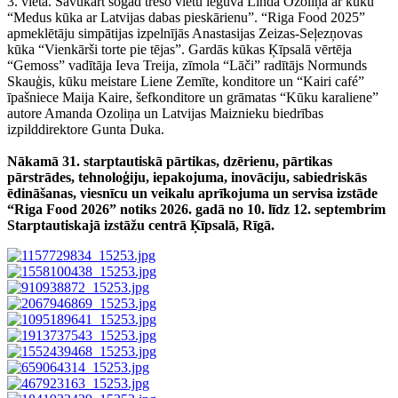
3. vietā. Savukārt šogad trešo vietu ieguva Linda Ozoliņa ar kūku
“Medus kūka ar Latvijas dabas pieskārienu”. “Riga Food 2025”
apmeklētāju simpātijas izpelnījās Anastasijas Zeizas-Seļezņovas
kūka “Vienkārši torte pie tējas”. Gardās kūkas Ķīpsalā vērtēja
“Gemoss” vadītāja Ieva Treija, zīmola “Lāči” radītājs Normunds
Skauģis, kūku meistare Liene Zemīte, konditore un “Kairi café”
īpašniece Maija Kaire, šefkonditore un grāmatas “Kūku karaliene”
autore Amanda Ozoliņa un Latvijas Maiznieku biedrības
izpilddirektore Gunta Duka.
Nākamā 31. starptautiskā pārtikas, dzērienu, pārtikas
pārstrādes, tehnoloģiju, iepakojuma, inovāciju, sabiedriskās
ēdināšanas, viesnīcu un veikalu aprīkojuma un servisa izstāde
“Riga Food 2026” notiks 2026. gadā no 10. līdz 12. septembrim
Starptautiskajā izstāžu centrā Ķīpsalā, Rīgā.