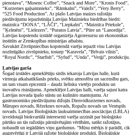
pienotava”, “Mosenc Coffee”, “Snack and More”, “Kronis Food”,
“Kurzemes gaļsaimnieks”, “Rāmkalni”, “Valežs”, “Very Berry”,
“525 Food Production”. Ar plašo Latvijas maizes ražotāju
piedāvājumu iepazīstināja Latvijas Maiznieku biedrības biedri:
maiznīca “DONA”, “LĀČI”, “Liepkalni”, “Maiznīca Priekule”,
’’Ķelmēni”, “Lielezers”, “Puratos Latvia”, “Pūre un “Lanordija”.
Latvijas kopstendu izstādē organizēja Agroresursu un ekonomikas
institūts ar Zemkopības ministrijas atbalstu.
Savukārt Zivrūpniecības kopstendā varēja iepazīt visu Latvijas
nozīmīgāko zivrūpnieku, tostarp “Karavela”, “Brīvais vilnis”,
“Royal Nordic”, “Starfish”, “Syfud”, “Unda”, “Verģi”, produkciju.
Latvijas garša
Šogad izstādes apmeklētāju sirdis iekaroja Latvijas halle, kurā
virmoja atkalsatikšanās prieks, svētku atmosfēra un sacensību gars,
un tam visam epicentrā – daudz lielisku vietējo produktu un
inovatīvu risinājumu. Apmeklējot Latvijas halli, varēja sajust katra
Latvijas novada īpašo stāstu un kulināro mantojumu. Ar
gastronomisko piedāvājumu dižojās Dienvidkurzemes novads,
Mārupes novads, Rēzeknes novads, Ropažu novads un Ventspils
novads. Latvijas Bioloģiskās lauksaimniecības asociācijas (LBLA)
izveidotajā biokvartālā interesenti varēja uzzināt par bioloģisko
pārtiku un tās ražotāju pārstāvētajām vērtībām, satikt ražotājus,
nobaudīt un iegādāties viņu gardumus. “Mūsu mērķis ir parādīt, cik
augstvērtīgi ir Latvijā ražotie bioloģiskie produkti. Bioloģiskie