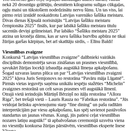
nekā 20 drosmīgu grilētāju, desmitiem kilogramu sulīgas cūkgaļas,
ogļu maisi un tūkstošiem nodedzinātu nervu šūnu. Un tas viss, lai
pirmo reizi izstādē noskaidrotu Latvijas varenāko šašlika meistaru.
Divas dienas Ķīpsalā norisinājās “Latvijas šašliku meistaru
čempionāta 2025” fināls, kur par labākā šašliku meistara titulu
sacentās deviņi grilmeistari. Par labāko “Šašliku meistaru 2025”
atzina un kronēja dāmu, kas ar savu šašlika burvību apbūra ne tikai
žūrijas garšas kārpiņas, bet arī skatītāju sirdis, – Elīnu Baldi!
Viesmīlības zvaigzne
Konkursā “Latvijas viesmīlības zvaigzne” dalībnieki vairākās
disciplīnās demonstrēja savas zināšanas un prasmes viesmīlībā,
savukārt žūrijas locekļi izbaudīja augstākā līmeņa apkalpošanu.
Šogad uzvaras laurus plūca un par “Latvijas viesmīlības zvaigzni
2025” kļuva Juris Semjonovs no restorāna “Pavāru māja Līgatnē”.
Pirmās vietas ieguvējs saņēma unikālu iespēju stažēties “Michelin”
zvaigznes restorānā un celt savas prasmes vēl augstākā līmenī.
Otrajā vietā ierindojās Mārtiņš Bērziņš no itāļu restorāna “Allora
Riga”, bet trešajā vietā – Lauris Rauza no “Fabrikas restorāna”. “Jūs
veidojat lielisku apvienojumu starp “fine dining” un pašu radītām
interpretācijām par viesu apkalpošanu, kas spēj savienot pastāvošos
standartus un jaunas vēsmas. Kungi, jūs patiesi ceļat viesmīlības
nozares latiņu augstāk!” tā apbalvošanas ceremonijā uzsvēra viena
no viesmīļu konkursa žūrijas pārstāvēm, viesmīlības eksperte Inese
Vīcupa.