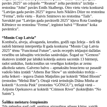
pavārs 2025” un ceļojošo ““Reaton” zelta pavārnīcu” izcīnīja –
restorāna “John” pavārs Emīls Skalbergs. Otro vietu vietu konkursā
“Latvijas gada pavārs 2025” ieguva Juris Niklāvs Dūze no restorāna
“Ferma”, trešo vietu – Raivis Smirnovs no restorāna “Tails”.
Savukārt par “Latvijas gada pavārzelli 2025” kļuva Rota Gundega
Klētniece no restorāna “Ferma”, iegūstot balvā ““Reaton” koka
pavārnīcu”.
“Monin Cup Latvia”
Kombuča, alveja, ašvaganda, kreatīns, godži ogu želeja – tieši tik
radoši bārmeņi interpretēja šī gada konkursa “Monin Cup Latvia
2025” tēmu “Functional Future”, savās receptēs iekļaujot dažādas
veselību un labsajūtu veicinošas sastāvdaļas. Šogad uz “Gemoss”
skatuves izstādē par labākā kokteiļa autoru sacentās 13 bārmeņi,
radot unikālus, funkcionālus un veselīgus kokteiļus ar zemu
alkohola saturu. Galveno balvu – apmaksātu braucienu uz pasaulē
vadošo bāra izstādi “Athens Bar Show” un simbolisko trofeju –
zelta šeikeri – ieguva Dainis Matjušins par kokteili “Mind Bloom”
(restorāns “Melnā Bite”). Otrajā vietā ierindojās Diāna Minha ar
kokteili “Acerola Pink” (restorāns “GŌNGU”), trešajā vietā –
Artjoms Opekunovs ar kokteili “Crimson River” (kokteiļbārs “No
Saints”).
Šašliku meistaru čempionāts
Trīs mēnešus garš ceļš, septiņas aizrautīgas atlases kārtas, vairāk