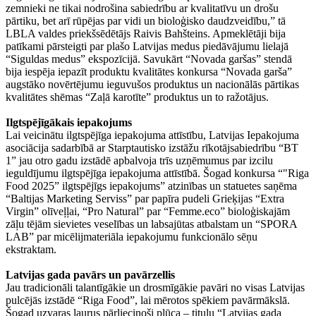
zemnieki ne tikai nodrošina sabiedrību ar kvalitatīvu un drošu
pārtiku, bet arī rūpējas par vidi un bioloģisko daudzveidību,” tā
LBLA valdes priekšsēdētājs Raivis Bahšteins. Apmeklētāji bija
patīkami pārsteigti par plašo Latvijas medus piedāvājumu lielajā
“Siguldas medus” ekspozīcijā. Savukārt “Novada garšas” stendā
bija iespēja iepazīt produktu kvalitātes konkursa “Novada garša”
augstāko novērtējumu ieguvušos produktus un nacionālās pārtikas
kvalitātes shēmas “Zaļā karotīte” produktus un to ražotājus.
Ilgtspējīgākais iepakojums
Lai veicinātu ilgtspējīga iepakojuma attīstību, Latvijas Iepakojuma
asociācija sadarbībā ar Starptautisko izstāžu rīkotājsabiedrību “BT
1” jau otro gadu izstādē apbalvoja trīs uzņēmumus par izcilu
ieguldījumu ilgtspējīga iepakojuma attīstībā. Šogad konkursa “"Riga
Food 2025” ilgtspējīgs iepakojums” atzinības un statuetes saņēma
“Baltijas Marketing Serviss” par papīra pudeli Grieķijas “Extra
Virgin” olīveļļai, “Pro Natural” par “Femme.eco” bioloģiskajām
zāļu tējām sievietes veselības un labsajūtas atbalstam un “SPORA
LAB” par micēlijmateriāla iepakojumu funkcionālo sēņu
ekstraktam.
Latvijas gada pavārs un pavārzellis
Jau tradicionāli talantīgākie un drosmīgākie pavāri no visas Latvijas
pulcējās izstādē “Riga Food”, lai mērotos spēkiem pavārmākslā.
Šogad uzvaras laurus pārliecinoši plūca – titulu “Latvijas gada