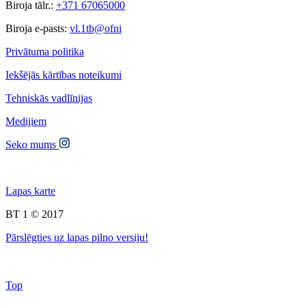
Biroja tālr.:
+371 67065000
Biroja e-pasts:
vl.1tb@ofni
Privātuma politika
Iekšējās kārtības noteikumi
Tehniskās vadlīnijas
Medijiem
Seko mums
Lapas karte
BT 1 © 2017
Pārslēgties uz lapas pilno versiju!
Top