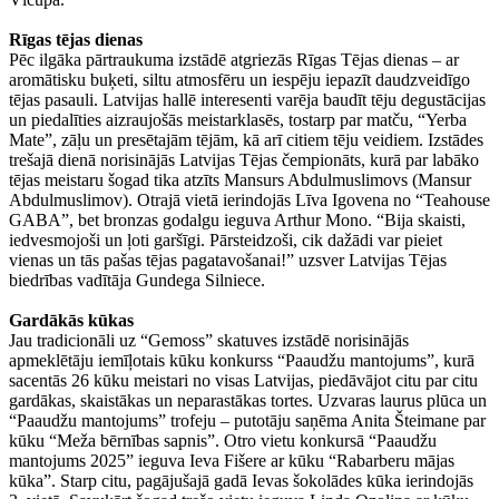
Rīgas tējas dienas
Pēc ilgāka pārtraukuma izstādē atgriezās Rīgas Tējas dienas – ar
aromātisku buķeti, siltu atmosfēru un iespēju iepazīt daudzveidīgo
tējas pasauli. Latvijas hallē interesenti varēja baudīt tēju degustācijas
un piedalīties aizraujošās meistarklasēs, tostarp par matču, “Yerba
Mate”, zāļu un presētajām tējām, kā arī citiem tēju veidiem. Izstādes
trešajā dienā norisinājās Latvijas Tējas čempionāts, kurā par labāko
tējas meistaru šogad tika atzīts Mansurs Abdulmuslimovs (Mansur
Abdulmuslimov). Otrajā vietā ierindojās Līva Igovena no “Teahouse
GABA”, bet bronzas godalgu ieguva Arthur Mono. “Bija skaisti,
iedvesmojoši un ļoti garšīgi. Pārsteidzoši, cik dažādi var pieiet
vienas un tās pašas tējas pagatavošanai!” uzsver Latvijas Tējas
biedrības vadītāja Gundega Silniece.
Gardākās kūkas
Jau tradicionāli uz “Gemoss” skatuves izstādē norisinājās
apmeklētāju iemīļotais kūku konkurss “Paaudžu mantojums”, kurā
sacentās 26 kūku meistari no visas Latvijas, piedāvājot citu par citu
gardākas, skaistākas un neparastākas tortes. Uzvaras laurus plūca un
“Paaudžu mantojums” trofeju – putotāju saņēma Anita Šteimane par
kūku “Meža bērnības sapnis”. Otro vietu konkursā “Paaudžu
mantojums 2025” ieguva Ieva Fišere ar kūku “Rabarberu mājas
kūka”. Starp citu, pagājušajā gadā Ievas šokolādes kūka ierindojās