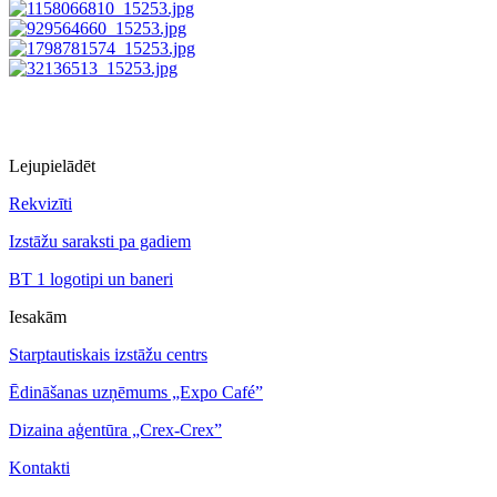
Lejupielādēt
Rekvizīti
Izstāžu saraksti pa gadiem
BT 1 logotipi un baneri
Iesakām
Starptautiskais izstāžu centrs
Ēdināšanas uzņēmums „Expo Café”
Dizaina aģentūra „Crex-Crex”
Kontakti