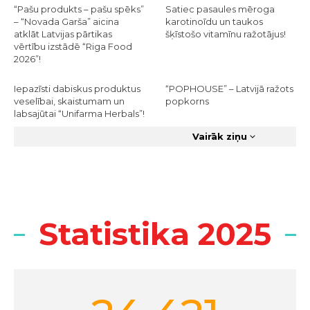
“Pašu produkts – pašu spēks”
Satiec pasaules mēroga
– “Novada Garša” aicina
karotinoīdu un taukos
atklāt Latvijas pārtikas
šķīstošo vitamīnu ražotājus!
vērtību izstādē “Riga Food
2026”!
Iepazīsti dabiskus produktus
“POPHOUSE” – Latvijā ražots
veselībai, skaistumam un
popkorns
labsajūtai “Unifarma Herbals”!
Vairāk ziņu
Statistika 2025