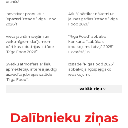
branču!
Inovatīvos produktus
Atklāj pārtikas nākotni un
iepazīsti izstādē “Riga Food
jaunas garšas izstādē “Riga
2026”!
Food 2026”!
Vieta jaunām idejām un
“Riga Food” apbalvo
veiksmīgiem darījumiem –
konkursa “Labākais
pārtikas industrijas izstāde
iepakojums Latvijā 2025”
“Riga Food 2026”!
uzvarētājus!
Svētku atmosfērā ar lielu
Izstādē “Riga Food 2025”
apmeklētāju interesi jaudīgi
apbalvoja ilgtspējīgāko
aizvadīta jubilejas izstāde
iepakojumu!
“Riga Food”!
Vairāk ziņu
Dalībnieku ziņas