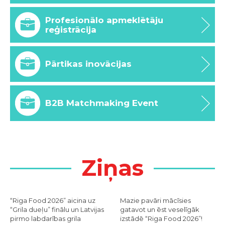
Profesionālo apmeklētāju
reģistrācija
Pārtikas inovācijas
B2B Matchmaking Event
Ziņas
“Riga Food 2026” aicina uz
Mazie pavāri mācīsies
“Grila dueļu” finālu un Latvijas
gatavot un ēst veselīgāk
pirmo labdarības grila
izstādē “Riga Food 2026”!