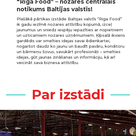
“Riga Food” – nozares centrālais
notikums Baltijas valstīs!
Plašākā pārtikas izstāde Baltijas valstīs “Riga Food”
ik gadu iezīmē nozares attīstību kopumā, izceļ
jaunumus un sniedz iespēju iepazīties ar nopietniem
un uzticamiem nozares uzņēmumiem. Ķīpsalā ikviens
gardēdis var smelties idejas savai ēdienkartei,
nogaršot daudz ko jaunu un baudīt pavāru, konditoru
un bārmeņu šovus, savukārt profesionāļi – smelties
idejas, gūt jaunas zināšanas un informāciju, kā arī
veicināt sava biznesa attīstību.
Par izstādi