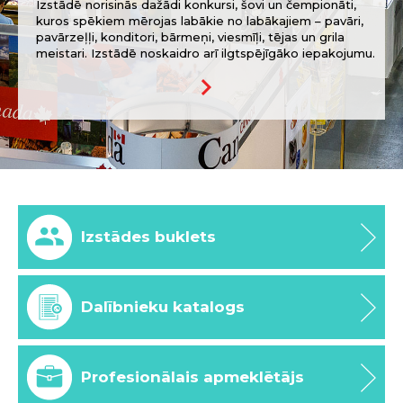
Izstādē norisinās dažādi konkursi, šovi un čempionāti,
kuros spēkiem mērojas labākie no labākajiem – pavāri,
pavārzeļļi, konditori, bārmeņi, viesmīļi, tējas un grila
meistari. Izstādē noskaidro arī ilgtspējīgāko iepakojumu.
keyboard_arrow_right
Izstādes buklets
Dalībnieku katalogs
Profesionālais apmeklētājs