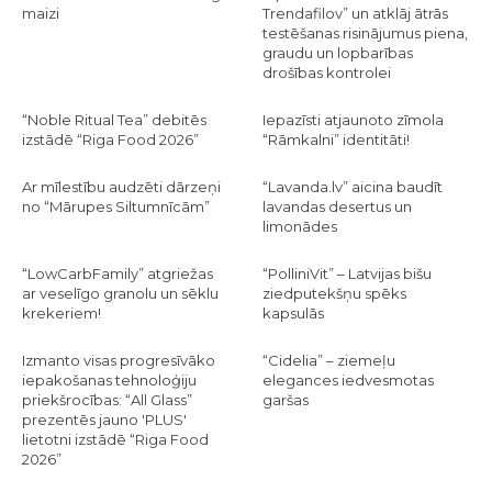
maizi
Trendafilov” un atklāj ātrās
testēšanas risinājumus piena,
graudu un lopbarības
drošības kontrolei
“Noble Ritual Tea” debitēs
Iepazīsti atjaunoto zīmola
izstādē “Riga Food 2026”
“Rāmkalni” identitāti!
Ar mīlestību audzēti dārzeņi
“Lavanda.lv” aicina baudīt
no “Mārupes Siltumnīcām”
lavandas desertus un
limonādes
“LowCarbFamily” atgriežas
“PolliniVit” – Latvijas bišu
ar veselīgo granolu un sēklu
ziedputekšņu spēks
krekeriem!
kapsulās
Izmanto visas progresīvāko
“Cidelia” – ziemeļu
iepakošanas tehnoloģiju
elegances iedvesmotas
priekšrocības: “All Glass”
garšas
prezentēs jauno 'PLUS'
lietotni izstādē “Riga Food
2026”