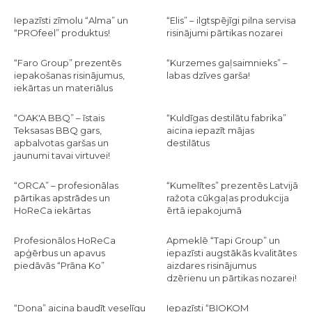
Iepazīsti zīmolu “Alma” un
“Elis” – ilgtspējīgi pilna servisa
“PROfeel” produktus!
risinājumi pārtikas nozarei
“Faro Group” prezentēs
“Kurzemes gaļsaimnieks” –
iepakošanas risinājumus,
labas dzīves garša!
iekārtas un materiālus
“OAK'A BBQ” – īstais
“Kuldīgas destilātu fabrika”
Teksasas BBQ gars,
aicina iepazīt mājas
apbalvotas garšas un
destilātus
jaunumi tavai virtuvei!
“ORCA” – profesionālas
“Kumelītes” prezentēs Latvijā
pārtikas apstrādes un
ražota cūkgaļas produkcija
HoReCa iekārtas
ērtā iepakojumā
Profesionālos HoReCa
Apmeklē “Tapi Group” un
apģērbus un apavus
iepazīsti augstākās kvalitātes
piedāvās “Prāna Ko”
aizdares risinājumus
dzērienu un pārtikas nozarei!
“Dona” aicina baudīt veselīgu
Iepazīsti “BIOKOM