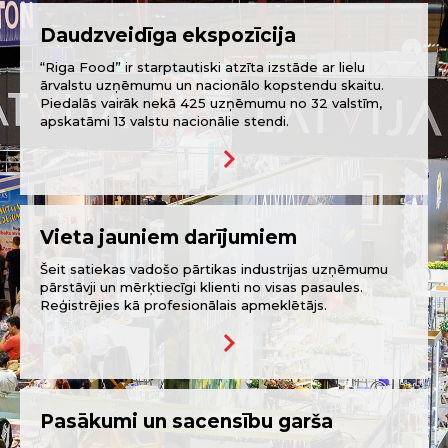
Daudzveidīga ekspozīcija
“Riga Food” ir starptautiski atzīta izstāde ar lielu
ārvalstu uzņēmumu un nacionālo kopstendu skaitu.
Piedalās vairāk nekā 425 uzņēmumu no 32 valstīm,
apskatāmi 13 valstu nacionālie stendi.
keyboard_arrow_right
Vieta jauniem darījumiem
Šeit satiekas vadošo pārtikas industrijas uzņēmumu
pārstāvji un mērķtiecīgi klienti no visas pasaules.
Reģistrējies kā profesionālais apmeklētājs.
keyboard_arrow_right
Pasākumi un sacensību garša