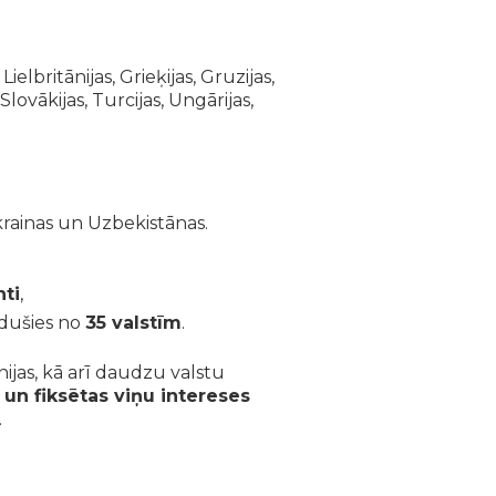
ielbritānijas, Grieķijas, Gruzijas,
Slovākijas, Turcijas, Ungārijas,
 Ukrainas un Uzbekistānas.
nti
,
radušies no
35 valstīm
.
ānijas, kā arī daudzu valstu
 un fiksētas viņu intereses
.