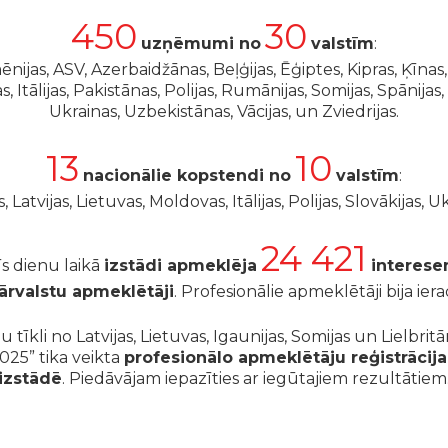
450
30
uzņēmumi no
valstīm
:
ēnijas, ASV, Azerbaidžānas, Beļģijas, Ēģiptes, Kipras, Ķīnas, L
 Itālijas, Pakistānas, Polijas, Rumānijas, Somijas, Spānijas, 
Ukrainas, Uzbekistānas, Vācijas, un Zviedrijas.
13
10
nacionālie kopstendi no
valstīm
:
 Latvijas, Lietuvas, Moldovas, Itālijas, Polijas, Slovākijas,
24 421
īs dienu laikā
izstādi apmeklēja
interese
ārvalstu apmeklētāji
. Profesionālie apmeklētāji bija ie
lu tīkli no Latvijas, Lietuvas, Igaunijas, Somijas un Lielbrit
025” tika veikta
profesionālo apmeklētāju reģistrācija
izstādē
. Piedāvājam iepazīties ar iegūtajiem rezultātiem