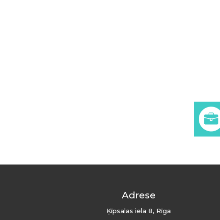
Adrese
Ķīpsalas iela 8, Rīga