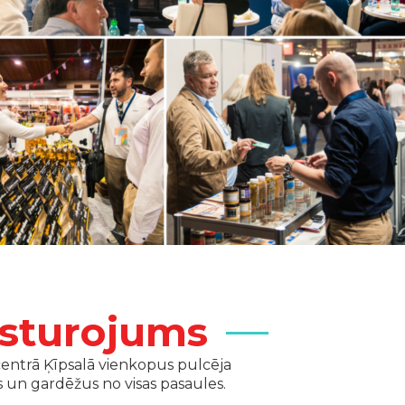
ksturojums
 centrā Ķīpsalā vienkopus pulcēja
s un gardēžus no visas pasaules.