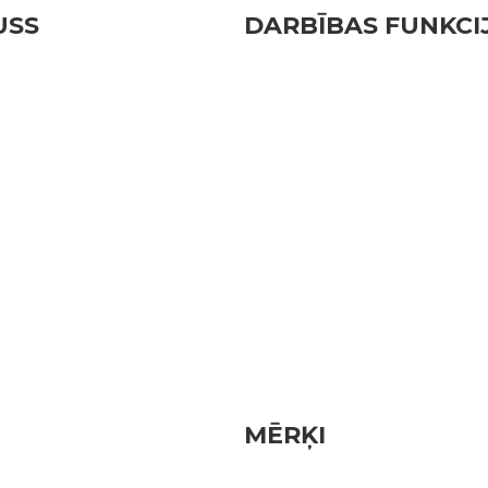
USS
DARBĪBAS FUNKCI
MĒRĶI