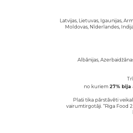
Latvijas, Lietuvas, Igaunijas, Arm
Moldovas, Nīderlandes, Indijas,
Albānijas, Azerbaidžānas,
Tr
no kuriem
27% bija 
Plaši tika pārstāvēti veika
vairumtirgotāji. “Riga Food 2