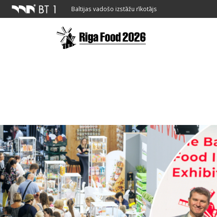
Baltijas vadošo izstāžu rīkotājs