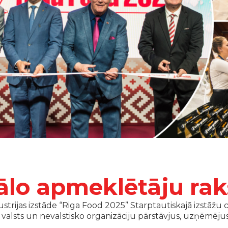
ālo apmeklētāju ra
ustrijas izstāde “Riga Food 2025” Starptautiskajā izstāžu
, valsts un nevalstisko organizāciju pārstāvjus, uzņēmēju