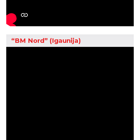
“BM Nord” (Igaunija)