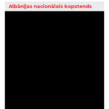
Albānijas nacionālais kopstends