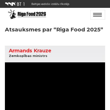
Baltijas vadošo izstāžu rīkotājs
Toggle n
Atsauksmes par “Riga Food 2025”
Armands Krauze
Zemkopības ministrs