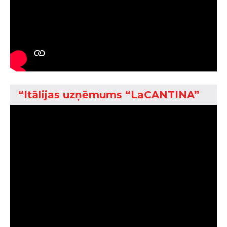
“Itālijas uzņēmums “LaCANTINA”