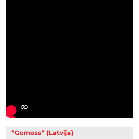
“Gemoss” (Latvija)