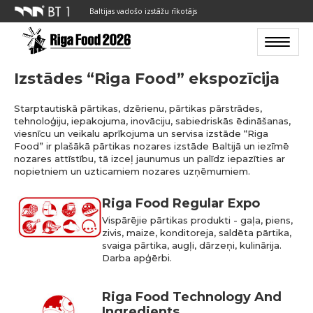
Baltijas vadošo izstāžu rīkotājs
Toggle n
Izstādes “Riga Food” ekspozīcija
Starptautiskā pārtikas, dzērienu, pārtikas pārstrādes,
tehnoloģiju, iepakojuma, inovāciju, sabiedriskās ēdināšanas,
viesnīcu un veikalu aprīkojuma un servisa izstāde “Riga
Food” ir plašākā pārtikas nozares izstāde Baltijā un iezīmē
nozares attīstību, tā izceļ jaunumus un palīdz iepazīties ar
nopietniem un uzticamiem nozares uzņēmumiem.
Riga Food Regular Expo
Vispārējie pārtikas produkti - gaļa, piens,
zivis, maize, konditoreja, saldēta pārtika,
svaiga pārtika, augļi, dārzeņi, kulinārija.
Darba apģērbi.
Riga Food Technology And
Ingredients