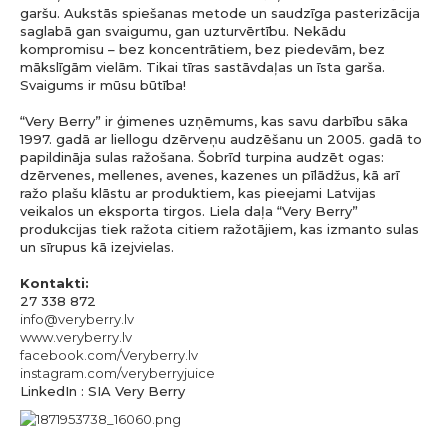
garšu. Aukstās spiešanas metode un saudzīga pasterizācija
saglabā gan svaigumu, gan uzturvērtību. Nekādu
kompromisu – bez koncentrātiem, bez piedevām, bez
mākslīgām vielām. Tikai tīras sastāvdaļas un īsta garša.
Svaigums ir mūsu būtība!
“Very Berry” ir ģimenes uzņēmums, kas savu darbību sāka
1997. gadā ar liellogu dzērveņu audzēšanu un 2005. gadā to
papildināja sulas ražošana. Šobrīd turpina audzēt ogas:
dzērvenes, mellenes, avenes, kazenes un pīlādžus, kā arī
ražo plašu klāstu ar produktiem, kas pieejami Latvijas
veikalos un eksporta tirgos. Liela daļa “Very Berry”
produkcijas tiek ražota citiem ražotājiem, kas izmanto sulas
un sīrupus kā izejvielas.
Kontakti:
27 338 872
info@veryberry.lv
www.veryberry.lv
facebook.com/Veryberry.lv
instagram.com/veryberryjuice
LinkedIn : SIA Very Berry