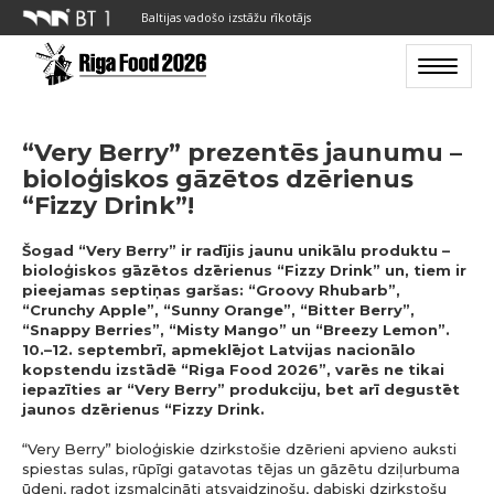
Baltijas vadošo izstāžu rīkotājs
Toggle n
“Very Berry” prezentēs jaunumu –
bioloģiskos gāzētos dzērienus
“Fizzy Drink”!
Šogad “Very Berry” ir radījis jaunu unikālu produktu –
bioloģiskos gāzētos dzērienus “Fizzy Drink” un, tiem ir
pieejamas septiņas garšas: “Groovy Rhubarb”,
“Crunchy Apple”, “Sunny Orange”, “Bitter Berry”,
“Snappy Berries”, “Misty Mango” un “Breezy Lemon”.
10.–12. septembrī, apmeklējot Latvijas nacionālo
kopstendu izstādē “Riga Food 2026”, varēs ne tikai
iepazīties ar “Very Berry” produkciju, bet arī degustēt
jaunos dzērienus “Fizzy Drink.
“Very Berry” bioloģiskie dzirkstošie dzērieni apvieno auksti
spiestas sulas, rūpīgi gatavotas tējas un gāzētu dziļurbuma
ūdeni, radot izsmalcināti atsvaidzinošu, dabiski dzirkstošu