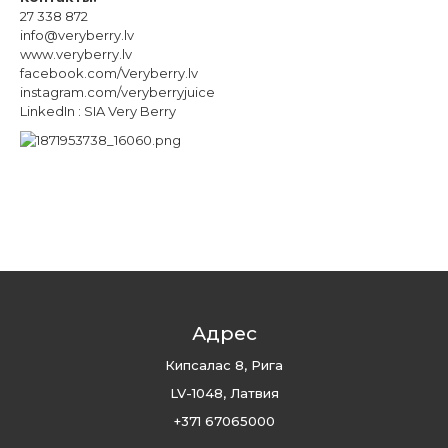
27 338 872
info@veryberry.lv
www.veryberry.lv
facebook.com/Veryberry.lv
instagram.com/veryberryjuice
LinkedIn : SIA Very Berry
Адрес
Кипсалас 8, Рига
LV-1048, Латвия
+371 67065000