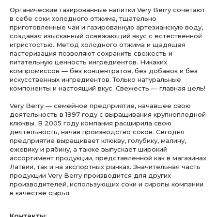
Органические газированные напитки Very Berry сочетают
в себе соки холодного отжима, тщательно
приготовленные чаи и газированную артезианскую воду,
создавая изысканный освежающий вкус с естественной
игристостью. Метод холодного отжима и щадящая
пастеризация позволяют сохранить свежесть и
питательную ценность ингредиентов. Никаких
компромиссов — без концентратов, без добавок и без
искусственных ингредиентов. Только натуральные
компоненты и настоящий вкус. Свежесть — главная цель!
Very Berry — семейное предприятие, начавшее свою
деятельность в 1997 году с выращивания крупноплодной
клюквы. В 2005 году компания расширила свою
деятельность, начав производство соков. Сегодня
предприятие выращивает клюкву, голубику, малину,
ежевику и рябину, а также выпускает широкий
ассортимент продукции, представленной как в магазинах
Латвии, так и на экспортных рынках. Значительная часть
продукции Very Berry производится для других
производителей, использующих соки и сиропы компании
в качестве сырья.
Контакты: