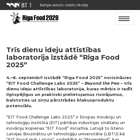
Baltijas vadošo izstāžu rīkotājs
Toggle n
Trīs dienu ideju attīstības
laboratorija izstādē “Riga Food
2025”
4.–6. septembrī izstādē “Riga Food 2025” norisināsies
“EIT Food Challenge Labs 2025” –
Beyond the Pea
– trīs
dienu ideju attīstības laboratorija, kuras mērķis ir radīt
ilgtspējīgus un praktiski pielietojamus risinājumus,
balstoties uz zirņu pārstrādes blakusproduktu
potenciālu.
“EIT Food Challenge Labs 2025” ir Eiropas Inovāciju un
tehnoloģiju institūta (EIT) pārtikas industrijas zināšanu un
inovāciju kopienas “EIT Food” iniciatīva. Latvijā to īsteno
Latvijas Biozinātņu un tehnoloģiju universitāte (LBTU) kā
“EIT Food Hub Latvija”, sadarbībā ar “BirgerMind”, kas