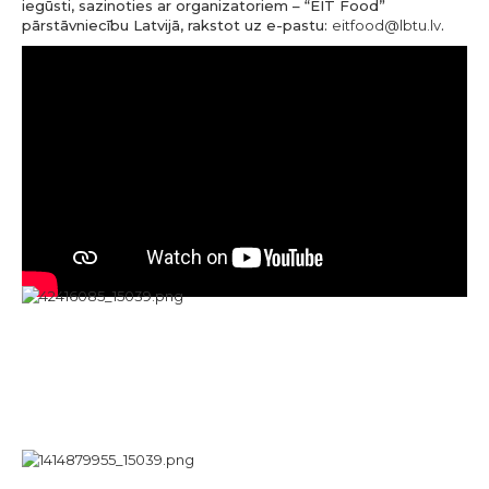
iegūsti, sazinoties ar organizatoriem – “EIT Food”
pārstāvniecību Latvijā, rakstot uz e-pastu:
eitfood@lbtu.lv
.