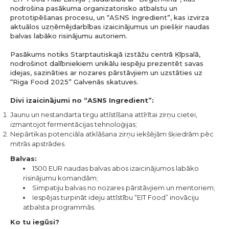
nodrošina pasākuma organizatorisko atbalstu un
prototipēšanas procesu, un “ASNS Ingredient”, kas izvirza
aktuālos uzņēmējdarbības izaicinājumus un piešķir naudas
balvas labāko risinājumu autoriem.
Pasākums notiks Starptautiskajā izstāžu centrā Ķīpsalā,
nodrošinot dalībniekiem unikālu iespēju prezentēt savas
idejas, sazināties ar nozares pārstāvjiem un uzstāties uz
“Riga Food 2025” Galvenās skatuves.
Divi izaicinājumi no “ASNS Ingredient”:
Jaunu un nestandarta tirgu attīstīšana attīrītai zirņu cietei,
izmantojot fermentācijas tehnoloģijas;
Nepārtikas potenciāla atklāšana zirņu iekšējām šķiedrām pēc
mitrās apstrādes.
Balvas:
1500 EUR naudas balvas abos izaicinājumos labāko
risinājumu komandām;
Simpatiju balvas no nozares pārstāvjiem un mentoriem;
Iespējas turpināt ideju attīstību “EIT Food” inovāciju
atbalsta programmās.
Ko tu iegūsi?