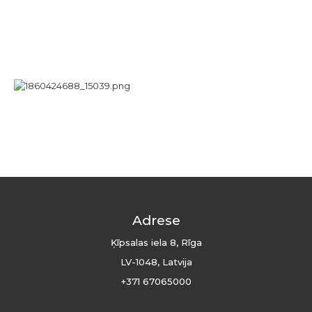
Adrese
Ķīpsalas iela 8, Rīga
LV-1048, Latvija
+371 67065000