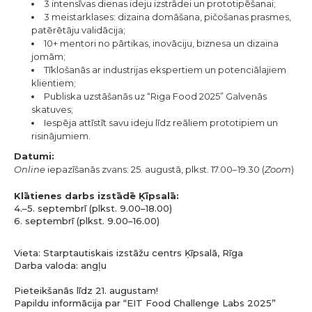
3 intensīvas dienas ideju izstrādei un prototipēšanai;
3 meistarklases: dizaina domāšana, pičošanas prasmes,
patērētāju validācija;
10+ mentori no pārtikas, inovāciju, biznesa un dizaina
jomām;
Tīklošanās ar industrijas ekspertiem un potenciālajiem
klientiem;
Publiska uzstāšanās uz “Riga Food 2025” Galvenās
skatuves;
Iespēja attīstīt savu ideju līdz reāliem prototipiem un
risinājumiem.
Datumi:
Online
iepazīšanās zvans: 25. augustā, plkst. 17.00–19.30 (
Zoom
)
Klātienes darbs izstādē Ķīpsalā:
4.–5. septembrī (plkst. 9.00–18.00)
6. septembrī (plkst. 9.00–16.00)
Vieta: Starptautiskais izstāžu centrs Ķīpsalā, Rīga
Darba valoda: angļu
Pieteikšanās līdz 21. augustam!
Papildu informācija par “EIT Food Challenge Labs 2025”