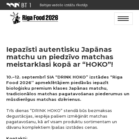
Baltijas vadošo izstāžu rīkotājs
Toggle n
Iepazīsti autentisku Japānas
matchu un piedzīvo matchas
meistarklasi kopā ar “HOKO”!
10.–12. septembrī SIA “DRINK HOKO” izstādes “Riga
Food 2026’’ apmeklētājiem piedāvās iepazīt
bioloģisku premium klases Japānas matchu,
tradicionālos matchas pagatavošanas piederumus un
mūsdienīgus matchas dzērienus.
Trīs dienas “DRINK HOKO” stendā būs bezmaksas
degustācijas, iespēja pašiem izmēģināt matchas
pagatavošanu, kā arī visam produktu sortimentam un
dāvanu komplektiem īpašas izstādes cenas.
Kontakti: