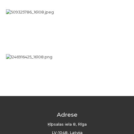
Adrese
Ķīpsalas iela 8, Rīga
LV-1048, Latvija