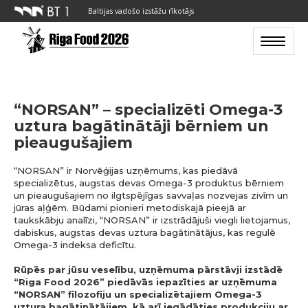
Baltijas vadošo izstāžu rīkotājs
Toggle n
“NORSAN” – specializēti Omega-3
uztura bagātinātāji bērniem un
pieaugušajiem
“NORSAN” ir Norvēģijas uzņēmums, kas piedāvā
specializētus, augstas devas Omega-3 produktus bērniem
un pieaugušajiem no ilgtspējīgas savvaļas nozvejas zivīm un
jūras aļģēm. Būdami pionieri metodiskajā pieejā ar
taukskābju analīzi, “NORSAN” ir izstrādājuši viegli lietojamus,
dabiskus, augstas devas uztura bagātinātājus, kas regulē
Omega-3 indeksa deficītu.
Rūpēs par jūsu veselību, uzņēmuma pārstāvji izstādē
“Riga Food 2026” piedāvās iepazīties ar uzņēmuma
“NORSAN” filozofiju un specializētajiem Omega-3
uztura bagātinātājiem, kā arī iegādāties produkciju ar