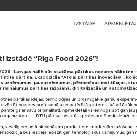
IZSTĀDE
APMEKLĒTĀJ
i izstādē “Riga Food 2026”!
2026” Latvijas hallē būs skatāma pārtikas nozares nākotne – 
ttīstīta pārtika. Ekspozīcija “Atklāj pārtikas inovācijas!”, ko
cēs uzņēmumus, jaunuzņēmumus, pētniecības institūcijas, stud
risinājumus pārtikas ražošanā, digitalizācijā un automatizāc
nākotnes pārtikas idejas, tehnoloģijas un drosmīgākie garšu eksperim
ērtēt nozares profesionāļu un patērētāju interesi, kā arī ātrāk no
ī pārsteigs ar savu oriģinalitāti. Apmeklētāji varēs nogaršot gan jau 
da organizatore – LBTU pārtikas institūta profesore Sandra Muižnie
ielām, veselīgiem un funkcionāliem produktiem, modernām ražošana
 ekspozīcijā būs iespēja iepazīt gan tehnoloģiskus risinājumus, gan 