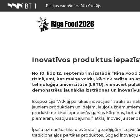
Baltijas vadošo izstāžu rīkotājs
Inovatīvos produktus iepazīst
No 10. līdz 12. septembrim izstādē “Riga Food 
risinājumi, kas maina veidu, kā tiek radīta un a
tehnoloģiju universitāte (LBTU), vienuviet pul
demonstrētu jaunākās izstrādnes un inovatīvus 
Ekspozīcijā “Atklāj pārtikas inovācijas!” satiksies 
jauniem produktiem un idejām, ļaujot uzņēmumiem izv
produkti ne tikai iepriecinās garšas kārpiņas, bet ar
piemēram, krabju saldējumu,” atklāj Inovāciju sten
Īpaša uzmanība tiks pievērsta ilgtspējīgām izejv
tradicionālajos pārtikas produktos. Šogad inovāciju