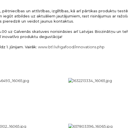
 pētniecības un attīstības, izglītības, kā arī pārtikas produktu test
 iegūt atbildes uz aktuāliem jautājumiem, rast risinājumus ar ražoš
es pieredzē un veidot jaunus kontaktus.
4.00 uz Galvenās skatuves norisināsies arī Latvijas Biozinātņu un teh
arī inovatīvo produktu degustācija!
dz 1. jūnijam. Vairāk:
www.bt1.lv/rigafood/innovations.php