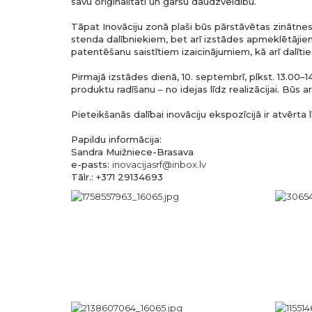
savu oriģinalitāti un garšu daudzveidību.
Tāpat Inovāciju zonā plaši būs pārstāvētas zinātnes,
stenda dalībniekiem, bet arī izstādes apmeklētājiem
patentēšanu saistītiem izaicinājumiem, kā arī dalīti
Pirmajā izstādes dienā, 10. septembrī, plkst. 13.00–1
produktu radīšanu – no idejas līdz realizācijai. Būs 
Pieteikšanās dalībai inovāciju ekspozīcijā ir atvērta lī
Papildu informācija:
Sandra Muižniece-Brasava
e-pasts:
inovacijasrf@inbox.lv
Tālr.: +371 29134693