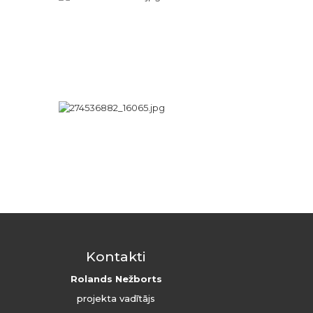
Kontakti
Rolands Nežborts
projekta vadītājs