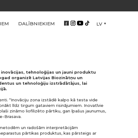
IEM
DALĪBNIEKIEM
LV
inovācijas, tehnoloģijas un jauni produktu
 šogad organizē Latvijas Biozinātņu un
entus un tehnoloģiju izstrādātājus, lai
ijā.
enti. “Inovāciju zona izstādē kalpo kā testa vide
nākt līdz tirgum gataviem risinājumiem. Inovatīvie
plaši zināmo liofilizēto pārtiku, gan īpašus jaunumus,
ce-Brasava.
s metodēm un radošām interpretācijām
neparastus pārtikas produktus, kas pārsteigs ar