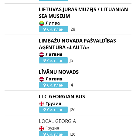
LIETUVAS JURAS MUZEJS / LITUANIAN
SEA MUSEUM
Литва
I28
См. план
LIMBAŽU NOVADA PAŠVALDĪBAS
AĢENTŪRA «LAUTA»
Латвия
J5
См. план
LĪVĀNU NOVADS
Латвия
I4
См. план
LLC GEORGIAN BUS
Грузия
J26
См. план
LOCAL GEORGIA
Грузия
J26
См. план