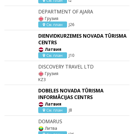
I2
См. план
DEPARTMENT OF AJARA
Грузия
J26
См. план
DIENVIDKURZEMES NOVADA TŪRISMA
CENTRS
Латвия
J10
См. план
DISCOVERY TRAVEL LTD
Грузия
KZ3
DOBELES NOVADA TŪRISMA
INFORMĀCIJAS CENTRS
Латвия
J8
См. план
DOMARUS
Литва