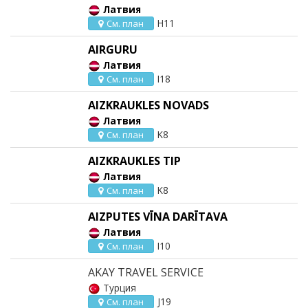
Латвия
H11
См. план
AIRGURU
Латвия
I18
См. план
AIZKRAUKLES NOVADS
Латвия
K8
См. план
AIZKRAUKLES TIP
Латвия
K8
См. план
AIZPUTES VĪNA DARĪTAVA
Латвия
I10
См. план
AKAY TRAVEL SERVICE
Турция
J19
См. план