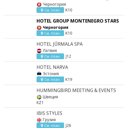
Черногория
K10
См. план
HOTEL GROUP MONTENEGRO STARS
Черногория
K10
См. план
HOTEL JŪRMALA SPA
Латвия
J12
См. план
HOTEL NARVA
Эстония
K19
См. план
HUMMINGBIRD MEETING & EVENTS
Швеция
KZ1
IBIS STYLES
Грузия
J26
См. план