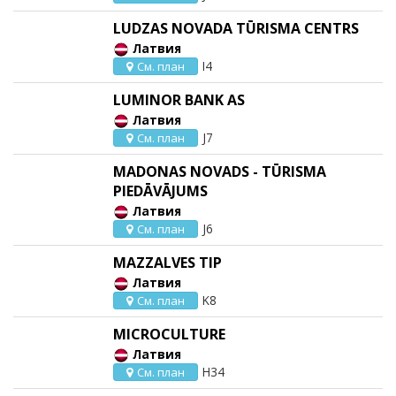
LUDZAS NOVADA TŪRISMA CENTRS
Латвия
I4
См. план
LUMINOR BANK AS
Латвия
J7
См. план
MADONAS NOVADS - TŪRISMA
PIEDĀVĀJUMS
Латвия
J6
См. план
MAZZALVES TIP
Латвия
K8
См. план
MICROCULTURE
Латвия
H34
См. план