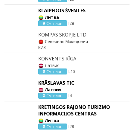
KLAIPEDOS ŠVENTES
Литва
I28
См. план
KOMPAS SKOPJE LTD
Северная Македония
KZ3
KONVENTS RĪGA
Латвия
L13
См. план
KRĀSLAVAS TIC
Латвия
I4
См. план
KRETINGOS RAJONO TURIZMO
INFORMACIJOS CENTRAS
Литва
I28
См. план