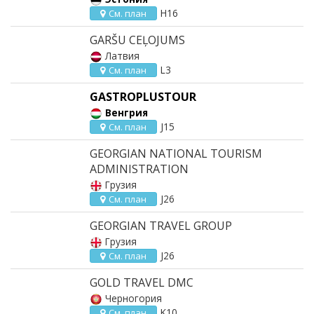
H16
См. план
GARŠU CEĻOJUMS
Латвия
L3
См. план
GASTROPLUSTOUR
Венгрия
J15
См. план
GEORGIAN NATIONAL TOURISM
ADMINISTRATION
Грузия
J26
См. план
GEORGIAN TRAVEL GROUP
Грузия
J26
См. план
GOLD TRAVEL DMC
Черногория
K10
См. план