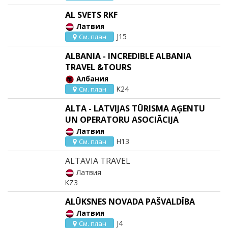
AL SVETS RKF
Латвия
J15
См. план
ALBANIA - INCREDIBLE ALBANIA
TRAVEL &TOURS
Албания
K24
См. план
ALTA - LATVIJAS TŪRISMA AĢENTU
UN OPERATORU ASOCIĀCIJA
Латвия
H13
См. план
ALTAVIA TRAVEL
Латвия
KZ3
ALŪKSNES NOVADA PAŠVALDĪBA
Латвия
J4
См. план