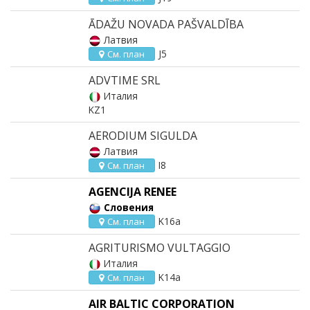
ĀDAŽU NOVADA PAŠVALDĪBA
Латвия
J5
См. план
ADVTIME SRL
Италия
KZ1
AERODIUM SIGULDA
Латвия
I8
См. план
AGENCIJA RENEE
Словения
K16a
См. план
AGRITURISMO VULTAGGIO
Италия
K14a
См. план
AIR BALTIC CORPORATION