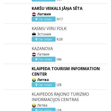
KARŠU VEIKALS JĀŅA SĒTA
Латвия
H17
См. план
KASMU VIRU FOLK
Эстония
K26
См. план
KAZANOVA
Латвия
I4a
См. план
KLAIPEDA TOURISM INFORMATION
CENTER
Литва
I28
См. план
KLAIPEDOS RAJONO TURIZMO
INFORMACIJOS CENTRAS
Литва
I28
См. план