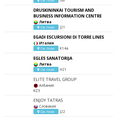
I36
См. план
DRUSKININKAI TOURISM AND
BUSINESS INFORMATION CENTRE
Литва
J21
См. план
EGADI ESCURSIONI DI TORRE LINES
Италия
K14a
См. план
EGLES SANATORIJA
Литва
H21
См. план
ELITE TRAVEL GROUP
Албания
KZ3
ENJOY TATRAS
Словакия
J22
См. план