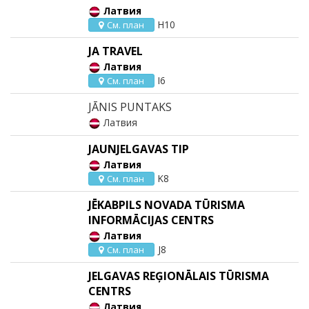
Латвия
H10
См. план
JA TRAVEL
Латвия
I6
См. план
JĀNIS PUNTAKS
Латвия
JAUNJELGAVAS TIP
Латвия
K8
См. план
JĒKABPILS NOVADA TŪRISMA
INFORMĀCIJAS CENTRS
Латвия
J8
См. план
JELGAVAS REĢIONĀLAIS TŪRISMA
CENTRS
Латвия