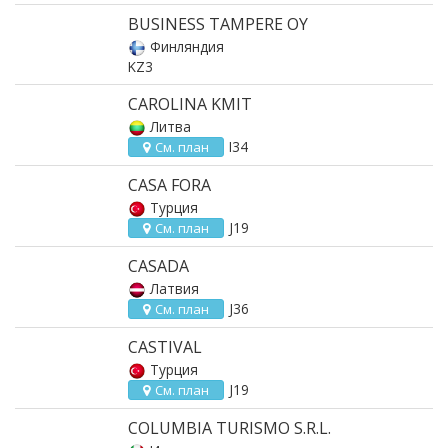
BUSINESS TAMPERE OY
Финляндия
KZ3
CAROLINA KMIT
Литва
I34
См. план
CASA FORA
Турция
J19
См. план
CASADA
Латвия
J36
См. план
CASTIVAL
Турция
J19
См. план
COLUMBIA TURISMO S.R.L.