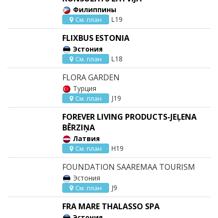
Филиппины
L19
См. план
FLIXBUS ESTONIA
Эстония
L18
См. план
FLORA GARDEN
Турция
J19
См. план
FOREVER LIVING PRODUCTS-JEĻENA
BĒRZIŅA
Латвия
H19
См. план
FOUNDATION SAAREMAA TOURISM
Эстония
J9
См. план
FRA MARE THALASSO SPA
Эстония