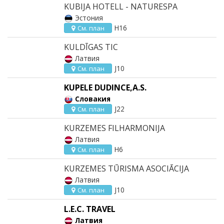
KUBIJA HOTELL - NATURESPA
Эстония
H16
См. план
KULDĪGAS TIC
Латвия
J10
См. план
KUPELE DUDINCE,A.S.
Словакия
J22
См. план
KURZEMES FILHARMONIJA
Латвия
H6
См. план
KURZEMES TŪRISMA ASOCIĀCIJA
Латвия
J10
См. план
L.E.C. TRAVEL
Латвия