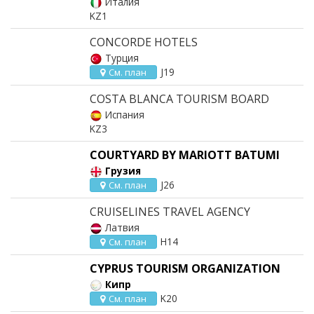
Италия
KZ1
CONCORDE HOTELS
Турция
J19
См. план
COSTA BLANCA TOURISM BOARD
Испания
KZ3
COURTYARD BY MARIOTT BATUMI
Грузия
J26
См. план
CRUISELINES TRAVEL AGENCY
Латвия
H14
См. план
CYPRUS TOURISM ORGANIZATION
Кипр
K20
См. план