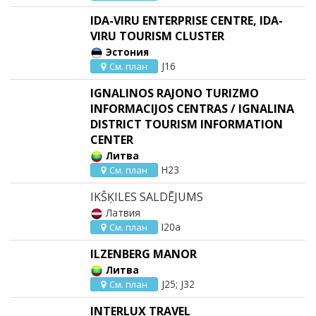
IDA-VIRU ENTERPRISE CENTRE, IDA-
VIRU TOURISM CLUSTER
Эстония
J16
См. план
IGNALINOS RAJONO TURIZMO
INFORMACIJOS CENTRAS / IGNALINA
DISTRICT TOURISM INFORMATION
CENTER
Литва
H23
См. план
IKŠĶILES SALDĒJUMS
Латвия
I20a
См. план
ILZENBERG MANOR
Литва
J25; J32
См. план
INTERLUX TRAVEL