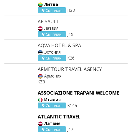
Литва
H23
См. план
AP SAULI
Латвия
J19
См. план
AQVA HOTEL & SPA
Эстония
K26
См. план
ARMETOUR TRAVEL AGENCY
Армения
KZ3
ASSOCIAZIONE TRAPANI WELCOME
Италия
K14a
См. план
ATLANTIC TRAVEL
Латвия
J17
См. план