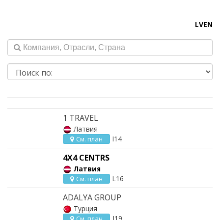
LV
EN
1 TRAVEL
Латвия
I14
См. план
4X4 CENTRS
Латвия
L16
См. план
ADALYA GROUP
Турция
J19
См. план