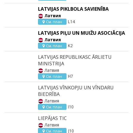
LATVIJAS PIKLBOLA SAVIENĪBA
Латвия
L14
См. план
LATVIJAS PIĻU UN MUIŽU ASOCIĀCIJA
Латвия
K2
См. план
LATVIJAS REPUBLIKASC ĀRLIETU
MINISTRIJA
Латвия
H7
См. план
LATVIJAS VĪNKOPJU UN VĪNDARU
BIEDRĪBA
Латвия
I10
См. план
LIEPĀJAS TIC
Латвия
J10
См. план