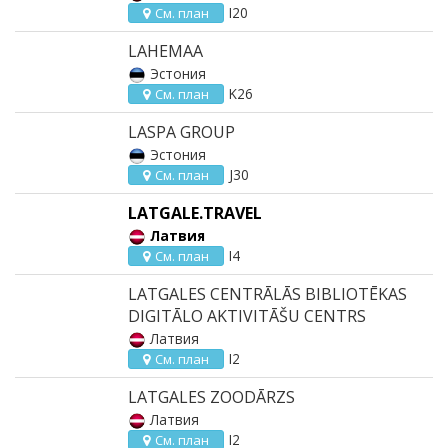
I20
См. план
LAHEMAA
Эстония
K26
См. план
LASPA GROUP
Эстония
J30
См. план
LATGALE.TRAVEL
Латвия
I4
См. план
LATGALES CENTRĀLĀS BIBLIOTĒKAS
DIGITĀLO AKTIVITĀŠU CENTRS
Латвия
I2
См. план
LATGALES ZOODĀRZS
Латвия
I2
См. план