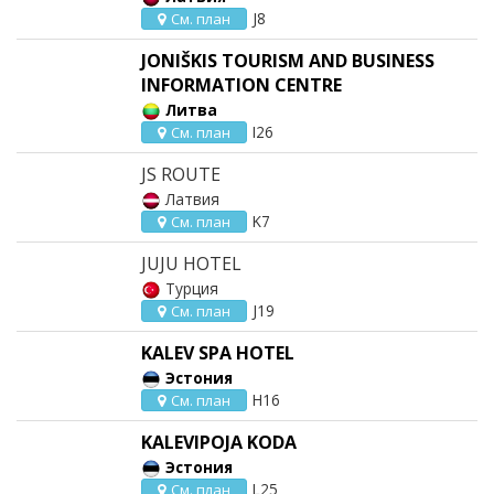
J8
См. план
JONIŠKIS TOURISM AND BUSINESS
INFORMATION CENTRE
Литва
I26
См. план
JS ROUTE
Латвия
K7
См. план
JUJU HOTEL
Турция
J19
См. план
KALEV SPA HOTEL
Эстония
H16
См. план
KALEVIPOJA KODA
Эстония
L25
См. план