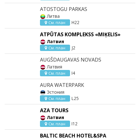
ATOSTOGU PARKAS
Литва
H22
См. план
ATPŪTAS KOMPLEKSS «MIĶELIS»
Латвия
J2
См. план
AUGŠDAUGAVAS NOVADS
Латвия
I4
См. план
AURA WATERPARK
Эстония
L25
См. план
AZA TOURS
Латвия
I12
См. план
BALTIC BEACH HOTEL&SPA