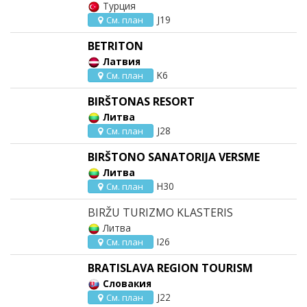
Турция
J19
См. план
BETRITON
Латвия
K6
См. план
BIRŠTONAS RESORT
Литва
J28
См. план
BIRŠTONO SANATORIJA VERSME
Литва
H30
См. план
BIRŽU TURIZMO KLASTERIS
Литва
I26
См. план
BRATISLAVA REGION TOURISM
Словакия
J22
См. план