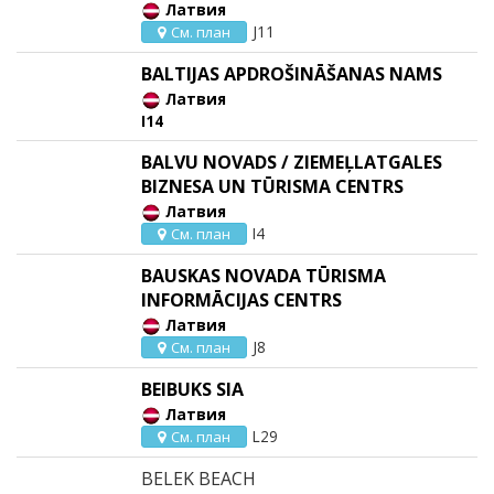
Латвия
J11
См. план
BALTIJAS APDROŠINĀŠANAS NAMS
Латвия
I14
BALVU NOVADS / ZIEMEĻLATGALES
BIZNESA UN TŪRISMA CENTRS
Латвия
I4
См. план
BAUSKAS NOVADA TŪRISMA
INFORMĀCIJAS CENTRS
Латвия
J8
См. план
BEIBUKS SIA
Латвия
L29
См. план
BELEK BEACH