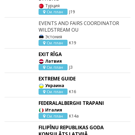
Турция
J19
См. план
EVENTS AND FAIRS COORDINATOR
WILDSTREAM OU
Эстония
K19
См. план
EXIT RĪGA
Латвия
J3
См. план
EXTREME GUIDE
Украина
K16
См. план
FEDERALALBERGHI TRAPANI
Италия
K14a
См. план
FILIPĪNU REPUBLIKAS GODA
KONSULĀTS LATVIJĀ