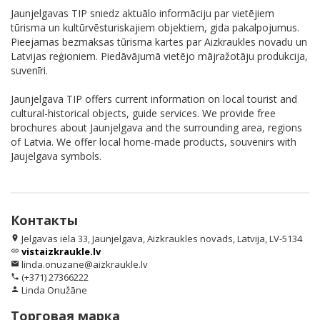
Jaunjelgavas TIP sniedz aktuālo informāciju par vietējiem
tūrisma un kultūrvēsturiskajiem objektiem, gida pakalpojumus.
Pieejamas bezmaksas tūrisma kartes par Aizkraukles novadu un
Latvijas reģioniem. Piedāvājumā vietējo mājražotāju produkcija,
suvenīri.
Jaunjelgava TIP offers current information on local tourist and
cultural-historical objects, guide services. We provide free
brochures about Jaunjelgava and the surrounding area, regions
of Latvia. We offer local home-made products, souvenirs with
Jaujelgava symbols.
Контакты
Jelgavas iela 33, Jaunjelgava, Aizkraukles novads, Latvija, LV-5134
location_on
vistaizkraukle.lv
link
linda.onuzane@aizkraukle.lv
email
(+371) 27366222
phone
Linda Onužāne
person
Торговая марка