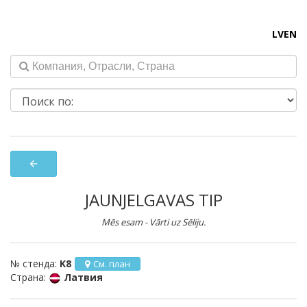
LV
EN
arrow_back
JAUNJELGAVAS TIP
Mēs esam - Vārti uz Sēliju.
№ стенда:
K8
См. план
Страна:
Латвия