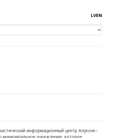
LV
EN
ристический информационный центр Алуксне–
о муниципальное учреждение, которое