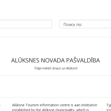
ALŪKSNES NOVADA PAŠVALDĪBA
Trāpi mērķī- brauc uz Alūksni!
s
Alūksne Tourism information centre is aan institution
Ту
established by the Alūksne municipality, which is
эт