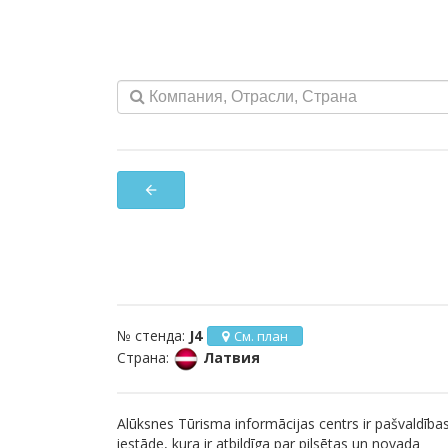
arrow_back
№ стенда:
J4
См. план
Страна:
Латвия
Alūksnes Tūrisma informācijas centrs ir pašvaldība
iestāde, kura ir atbildīga par pilsētas un novada