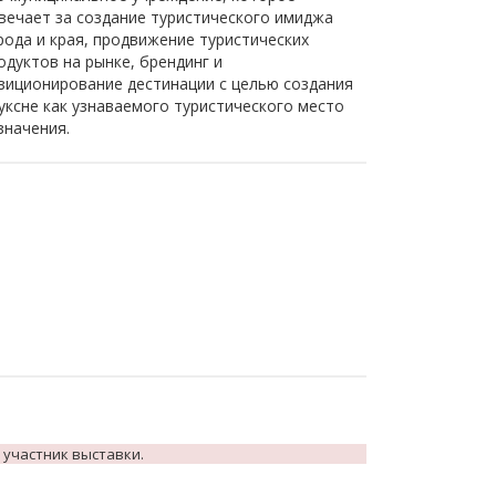
вечает за создание туристического имиджа
рода и края, продвижение туристических
одуктов на рынке, брендинг и
зиционирование дестинации с целью создания
уксне кaк узнаваемого туристического место
значения.
 участник выставки.