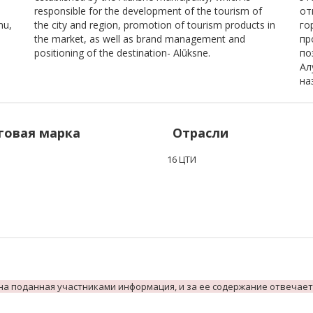
responsible for the development of the tourism of
от
mu,
the city and region, promotion of tourism products in
го
the market, as well as brand management and
пр
positioning of the destination- Alūksne.
по
Ал
на
говая марка
Отрасли
16 ЦТИ
на поданная участниками информация, и за ее содержание отвечает