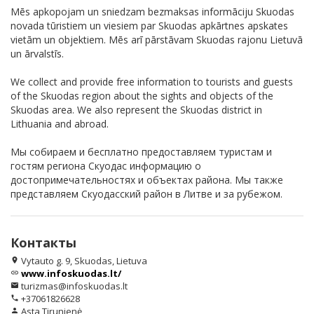
Mēs apkopojam un sniedzam bezmaksas informāciju Skuodas
novada tūristiem un viesiem par Skuodas apkārtnes apskates
vietām un objektiem. Mēs arī pārstāvam Skuodas rajonu Lietuvā
un ārvalstīs.
We collect and provide free information to tourists and guests
of the Skuodas region about the sights and objects of the
Skuodas area. We also represent the Skuodas district in
Lithuania and abroad.
Мы собираем и бесплатно предоставляем туристам и
гостям региона Скуодаc информацию о
достопримечательностях и объектах района. Мы также
представляем Скуодacский район в Литве и за рубежом.
Контакты
Vytauto g. 9, Skuodas, Lietuva
location_on
www.infoskuodas.lt/
link
turizmas@infoskuodas.lt
email
+37061826628
phone
Asta Tirunienė
person