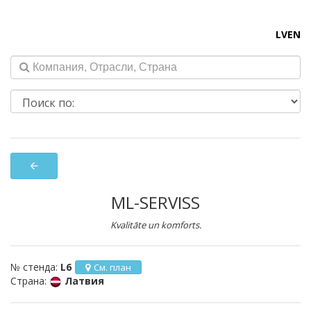
LV
EN
arrow_back
ML-SERVISS
Kvalitāte un komforts.
№ стенда:
L6
См. план
Страна:
Латвия