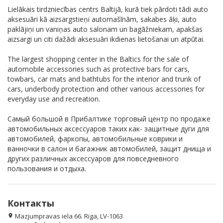
Lielākais tirdzniecības centrs Baltijā, kurā tiek pārdoti tādi auto
aksesuāri kā aizsargstieņi automašīnām, sakabes āķi, auto
paklājiņi un vaniņas auto salonam un bagāžniekam, apakšas
aizsargi un citi dažādi aksesuāri ikdienas lietošanai un atpūtai.
The largest shopping center in the Baltics for the sale of
automobile accessories such as protective bars for cars,
towbars, car mats and bathtubs for the interior and trunk of
cars, underbody protection and other various accessories for
everyday use and recreation.
Самый большой в Прибалтике торговый центр по продаже
автомобильных аксессуаров таких как- защитные дуги для
автомобилей, фаркопы, автомобильные коврики и
ванночки в салон и багажник автомобилей, защит днища и
других различных аксессуаров для повседневного
пользования и отдыха.
Контакты
Mazjumpravas iela 66. Riga, LV-1063
location_on