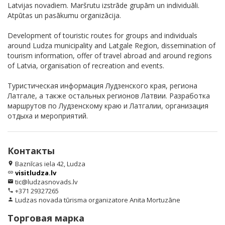
Latvijas novadiem. Maršrutu izstrāde grupām un individuāli.
Atpūtas un pasākumu organizācija.
Development of touristic routes for groups and individuals
around Ludza municipality and Latgale Region, dissemination of
tourism information, offer of travel abroad and around regions
of Latvia, organisation of recreation and events.
Туристическая информация Лудзенского края, региона
Латгале, а также остальных регионов Латвии. Разработка
маршрутов по Лудзенскому краю и Латгалии, организация
отдыха и мероприятий.
Контакты
Baznīcas iela 42, Ludza
location_on
visitludza.lv
link
tic@ludzasnovads.lv
email
+371 29327265
phone
Ludzas novada tūrisma organizatore Anita Mortuzāne
person
Торговая марка