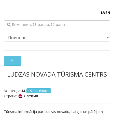
LV
EN
arrow_back
LUDZAS NOVADA TŪRISMA CENTRS
№ стенда:
I4
См. план
Страна:
Латвия
Tūrisma informācija par Ludzas novadu, Latgali un pārējiem