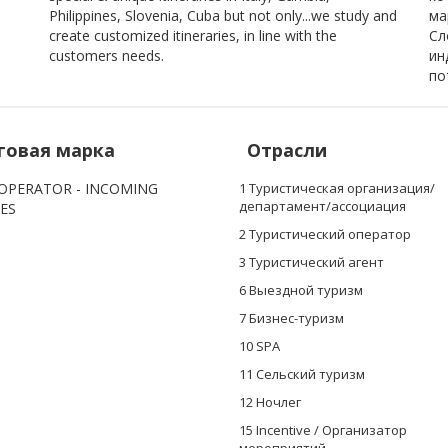
Philippines, Slovenia, Cuba but not only...we study and
ма
create customized itineraries, in line with the
Сл
customers needs.
ин
по
говая марка
Отрасли
OPERATOR - INCOMING
1 Туристическая организация/
департамент/ассоциация
CES
2 Туристический оператор
3 Туристический агент
6 Выездной туризм
7 Бизнес-туризм
10 SPА
11 Сельский туризм
12 Ночлег
15 Incentive / Организатор