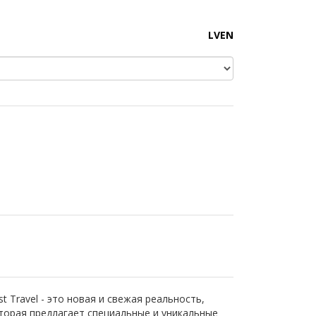
LV
EN
st Travel - это новая и свежая реальность,
торая предлагает специальные и уникальные