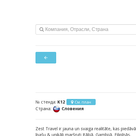
arrow_back
№ стенда:
K12
См. план
Страна:
Словения
Zest Travel ir jauna un svaiga realitāte, kas piedāvā
īpašu & unikāli maršruti Itālijā, Gambijā, Filipīnās,