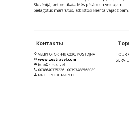
Slovēnijā, bet ne tikai... Mēs pētām un veidojam
pielāgotus maršrutus, atbilstoši klienta vajadzībām.
Контакты
Тор
VELIKI OTOK 44b 6230, POSTOJNA
TOUR 
location_on
www.zestravel.com
link
SERVI
info@zestravel
email
0038640375226 - 00393488568089
phone
MR PIERO DE MARCHI
person