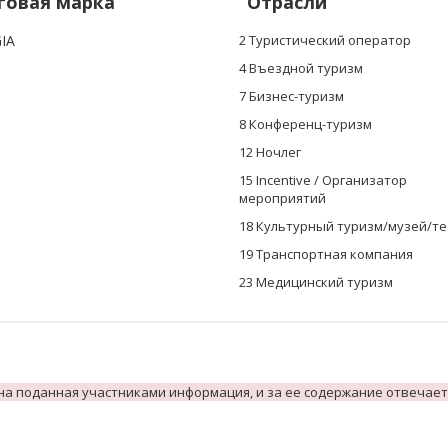
говая марка
Отрасли
IA
2 Туристический оператор
4 Въездной туризм
7 Бизнес-туризм
8 Конференц-туризм
12 Ночлег
15 Incentive / Организатор
мероприятий
18 Культурный туризм/музей/т
19 Транспортная компания
23 Mедицинский туризм
на поданная участниками информация, и за ее содержание отвечает