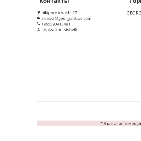
Контакты
Тор
nikipore irbakhi 17
GEORG
location_on
shalva@georgianbus.com
email
+995593413481
phone
shalva khutsishvili
person
* В каталог помеще