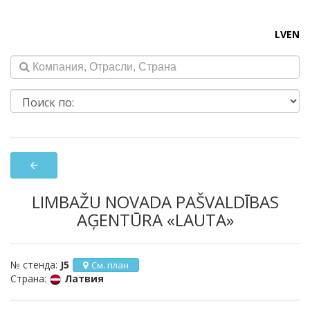
LV
EN
arrow_back
LIMBAŽU NOVADA PAŠVALDĪBAS
AĢENTŪRA «LAUTA»
№ стенда:
J5
См. план
Страна:
Латвия