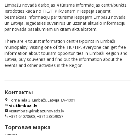
Limbažu novadā darbojas 4 tūrisma informācijas centri/punkts.
Ierodoties kādā no TIC/TIP ikvienam ir iespēja saņemt
bezmaksas informāciju par tūrisma iespējām Limbažu novadā
un Latvijā, iegādāties suvenīrus un uzzināt aktuālo informāciju
par novada pasākumiem un citām aktualitātēm.
There are 4 tourist information centres/points in Limbaži
municipality. Visiting one of the TIC/TIP, everyone can get free
information about tourism opportunities in Limbaži Region and
Latvia, buy souvenirs and find out the information about the
events and other activities in the Region.
Контакты
Torņa iela 3, Limbaži, Latvija, LV-4001
location_on
visitlimbazi.lv
link
visitimbazi@limbazunovads.lv
email
+371 64070608, +371 28359057
phone
Торговая марка