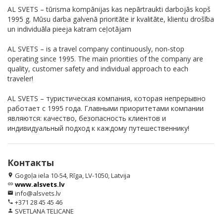
AL SVETS – tūrisma kompānijas kas nepārtraukti darbojās kopš
1995 g. Mūsu darba galvenā prioritāte ir kvalitāte, klientu drošība
un individuāla pieeja katram ceļotājam
AL SVETS – is a travel company continuously, non-stop
operating since 1995. The main priorities of the company are
quality, customer safety and individual approach to each
traveler!
AL SVETS – туристическая компания, которая непрерывно
работает с 1995 года. Главными приоритетами компании
являются: качество, безопасность клиентов и
индивидуальный подход к каждому путешественнику!
Контакты
Gogoļa iela 10-54, Rīga, LV-1050, Latvija
location_on
www.alsvets.lv
link
info@alsvets.lv
email
+371 28 45 45 46
phone
SVETLANA TELICANE
person