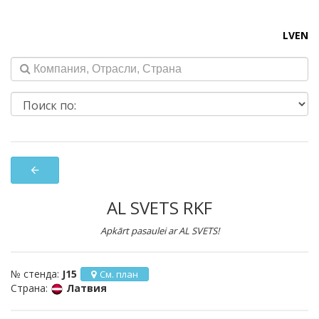
LV
EN
arrow_back
AL SVETS RKF
Apkārt pasaulei ar AL SVETS!
№ стенда:
J15
См. план
Страна:
Латвия