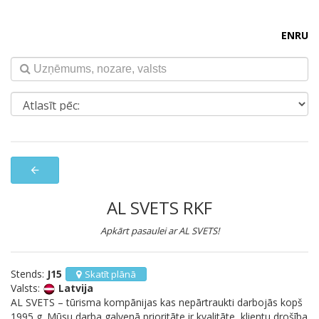
EN
RU
arrow_back
AL SVETS RKF
Apkārt pasaulei ar AL SVETS!
Stends:
J15
Skatīt plānā
Valsts:
Latvija
AL SVETS – tūrisma kompānijas kas nepārtraukti darbojās kopš
1995 g. Mūsu darba galvenā prioritāte ir kvalitāte, klientu drošība