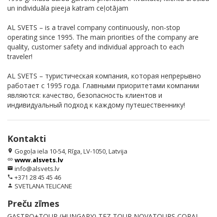
un individuāla pieeja katram ceļotājam
AL SVETS – is a travel company continuously, non-stop
operating since 1995. The main priorities of the company are
quality, customer safety and individual approach to each
traveler!
AL SVETS – туристическая компания, которая непрерывно
работает с 1995 года. Главными приоритетами компании
являются: качество, безопасность клиентов и
индивидуальный подход к каждому путешественнику!
Kontakti
Gogoļa iela 10-54, Rīga, LV-1050, Latvija
location_on
www.alsvets.lv
link
info@alsvets.lv
email
+371 28 45 45 46
phone
SVETLANA TELICANE
person
Preču zīmes
GASTRO+TOUR (HUNGARY) TEZ TOUR NOVATOURS CORAL