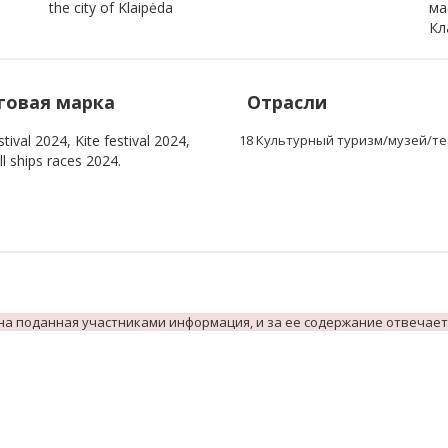
the city of Klaipėda
ма
Кл
говая марка
Отрасли
tival 2024, Kite festival 2024,
18 Культурный туризм/музей/т
l ships races 2024.
на поданная участниками информация, и за ее содержание отвечает