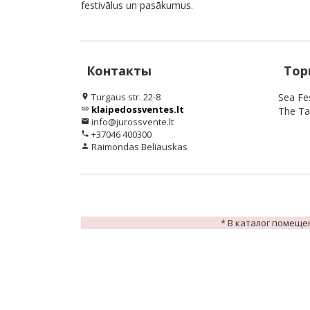
festivālus un pasākumus.
Контакты
Тор
Turgaus str. 22-8
Sea Fes
location_on
klaipedossventes.lt
link
The Tal
info@jurossvente.lt
email
+37046 400300
phone
Raimondas Beliauskas
person
* В каталог помеще