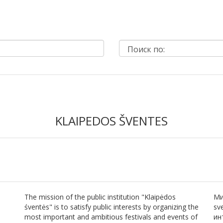
KLAIPEDOS ŠVENTES
The mission of the public institution "Klaipėdos
Ми
śventės" is to satisfy public interests by organizing the
sv
most important and ambitious festivals and events of
ин