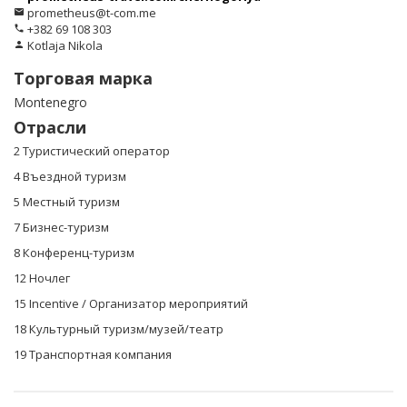
prometheus@t-com.me
email
+382 69 108 303
phone
Kotlaja Nikola
person
Торговая марка
Montenegro
Отрасли
2 Туристический оператор
4 Въездной туризм
5 Местный туризм
7 Бизнес-туризм
8 Конференц-туризм
12 Ночлег
15 Incentive / Организатор мероприятий
18 Культурный туризм/музей/театр
19 Транспортная компания