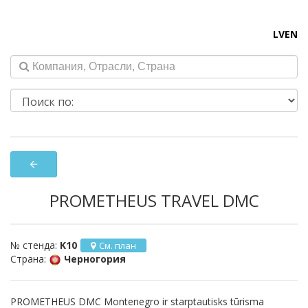
LV
EN
arrow_back
PROMETHEUS TRAVEL DMC
№ стенда:
K10
См. план
Страна:
Черногория
PROMETHEUS DMC Montenegro ir starptautisks tūrisma