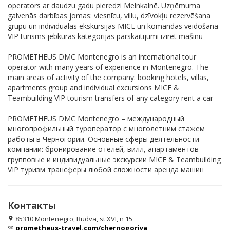
operators ar daudzu gadu pieredzi Melnkalnē. Uzņēmuma
galvenās darbības jomas: viesnīcu, villu, dzīvokļu rezervēšana
grupu un individuālās ekskursijas MICE un komandas veidošana
VIP tūrisms jebkuras kategorijas pārskaitījumi izīrēt mašīnu
PROMETHEUS DMC Montenegro is an international tour
operator with many years of experience in Montenegro. The
main areas of activity of the company: booking hotels, villas,
apartments group and individual excursions MICE &
Teambuilding VIP tourism transfers of any category rent a car
PROMETHEUS DMC Montenegro – международный
многопрофильный туроператор с многолетним стажем
работы в Черногории. Основные сферы деятельности
компании: бронирование отелей, вилл, апартаментов
групповые и индивидуальные экскурсии MICE & Teambuilding
VIP туризм трансферы любой сложности аренда машин
Контакты
85310 Montenegro, Budva, st XVI, n 15
location_on
prometheus-travel.com/chernogoriya
link