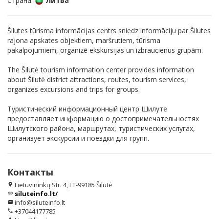
Страна:
Литва
Šilutes tūrisma informācijas centrs sniedz informāciju par Šilutes
rajona apskates objektiem, maršrutiem, tūrisma
pakalpojumiem, organizē ekskursijas un izbraucienus grupām.
The Šilutė tourism information center provides information
about Šilutė district attractions, routes, tourism services,
organizes excursions and trips for groups.
Туристический информационный центр Шилуте
предоставляет информацию о достопримечательностях
Шилутского района, маршрутах, туристических услугах,
организует экскурсии и поездки для групп.
Контакты
Lietuvininkų Str. 4, LT-99185 Šilutė
location_on
siluteinfo.lt/
link
info@siluteinfo.lt
email
+37044177785
phone