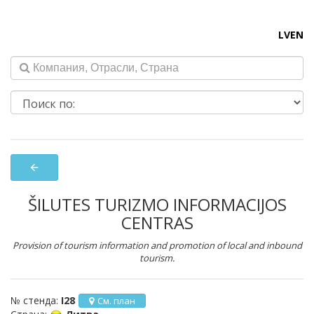
LV
EN
arrow_back
ŠILUTES TURIZMO INFORMACIJOS
CENTRAS
Provision of tourism information and promotion of local and inbound
tourism.
№ стенда:
I28
См. план