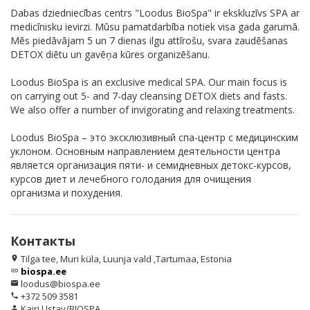
Dabas dziedniecības centrs "Loodus BioSpa" ir ekskluzīvs SPA ar
medicīnisku ievirzi. Mūsu pamatdarbība notiek visa gada garumā.
Mēs piedāvājam 5 un 7 dienas ilgu attīrošu, svara zaudēšanas
DETOX diētu un gavēņa kūres organizēšanu.
Loodus BioSpa is an exclusive medical SPA. Our main focus is
on carrying out 5- and 7-day cleansing DETOX diets and fasts.
We also offer a number of invigorating and relaxing treatments.
Loodus BioSpa – это эксклюзивный спа-центр с медицинским
уклоном. Основным направлением деятельности центра
является организация пяти- и семидневных детокс-курсов,
курсов диет и лечебного голодания для очищения
организма и похудения.
Контакты
Tilga tee, Muri küla, Luunja vald ,Tartumaa, Estonia
location_on
biospa.ee
link
loodus@biospa.ee
email
+372 509 3581
phone
Kairi Ustav/BIOSPA
person