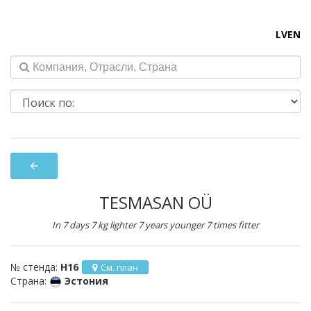
LV
EN
arrow_back
TESMASAN OÜ
In 7 days 7 kg lighter 7 years younger 7 times fitter
№ стенда:
H16
См. план
Страна:
Эстония