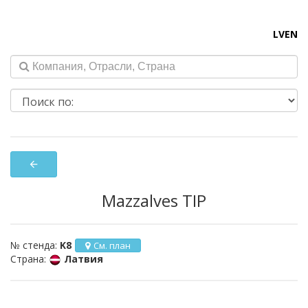
LV
EN
arrow_back
Mazzalves TIP
№ стенда:
K8
См. план
Страна:
Латвия