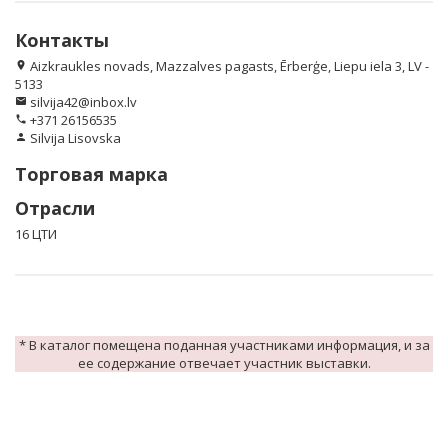
Контакты
Aizkraukles novads, Mazzalves pagasts, Ērberģe, Liepu iela 3, LV -
location_on
5133
silvija42@inbox.lv
email
+371 26156535
phone
Silvija Lisovska
person
Торговая марка
Отрасли
16 ЦТИ
* В каталог помещена поданная участниками информация, и за
ее содержание отвечает участник выставки.