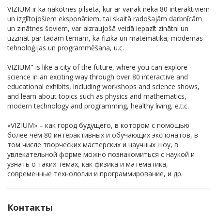
VIZIUM ir kā nākotnes pilsēta, kur ar vairāk nekā 80 interaktīviem
un izglītojošiem eksponātiem, tai skaitā radošajām darbnīcām
un zinātnes šoviem, var aizraujošā veidā iepazīt zinātni un
uzzināt par tādām tēmām, kā fizika un matemātika, modernās
tehnoloģijas un programmēšana, u.c.
VIZIUM" is like a city of the future, where you can explore
science in an exciting way through over 80 interactive and
educational exhibits, including workshops and science shows,
and learn about topics such as physics and mathematics,
modern technology and programming, healthy living, e.t.c.
«VIZIUM» – как город будущего, в котором с помощью
более чем 80 интерактивных и обучающих экспонатов, в
том числе творческих мастерских и научных шоу, в
увлекательной форме можно познакомиться с наукой и
узнать о таких темах, как физика и математика,
современные технологии и программирование, и др.
Контакты