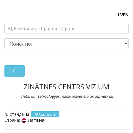
LV
EN
arrow_back
ZINĀTNES CENTRS VIZIUM
Vieta, kur tehnoloģijas māca, iedvesmo un iepriecina!
№ стенда:
I3
См. план
Страна:
Латвия