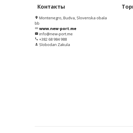
Контакты
Тор
Montenegro, Budva, Slovenska obala
location_on
bb
www.new-port.me
link
info@new-port.me
email
+382 68 984 988
phone
Slobodan Zakula
person