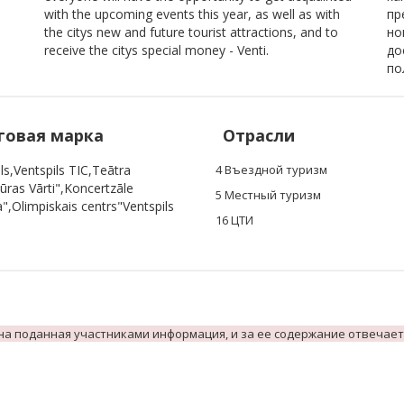
with the upcoming events this year, as well as with
пр
the citys new and future tourist attractions, and to
но
receive the citys special money - Venti.
до
по
говая марка
Отрасли
ls,Ventspils TIC,Teātra
4 Въездной туризм
ūras Vārti",Koncertzāle
5 Местный туризм
a",Olimpiskais centrs"Ventspils
16 ЦТИ
на поданная участниками информация, и за ее содержание отвечает