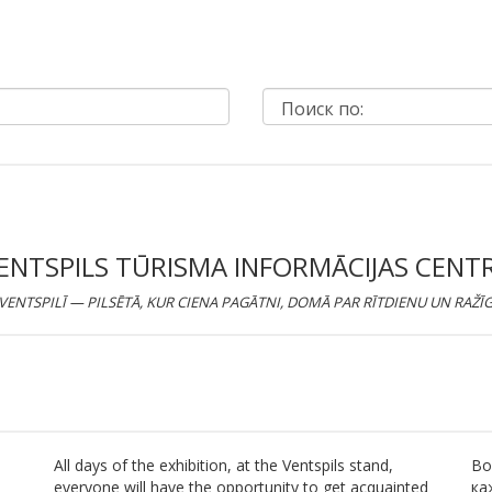
ENTSPILS TŪRISMA INFORMĀCIJAS CENT
 VENTSPILĪ — PILSĒTĀ, KUR CIENA PAGĀTNI, DOMĀ PAR RĪTDIENU UN RAŽĪ
All days of the exhibition, at the Ventspils stand,
Во
everyone will have the opportunity to get acquainted
ка