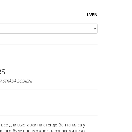
LV
EN
RS
GI STRĀDĀ ŠODIEN!
 все дни выставки на стенде Вентспилса у
ждого будет возможность ознакомиться с