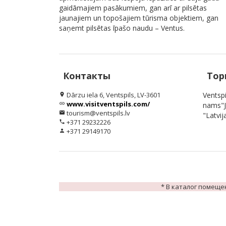
gaidāmajiem pasākumiem, gan arī ar pilsētas
jaunajiem un topošajiem tūrisma objektiem, gan
saņemt pilsētas īpašo naudu – Ventus.
Контакты
Тор
Dārzu iela 6, Ventspils, LV-3601
Ventspi
location_on
www.visitventspils.com/
link
nams"J
tourism@ventspils.lv
email
"Latvij
+371 29232226
phone
+371 29149170
person
* В каталог помеще