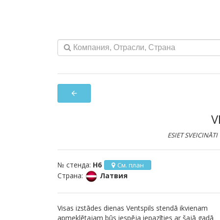
arrow_back
V
ESIET SVEICINĀTI
№ стенда:
H6
См. план
Страна:
Латвия
Visas izstādes dienas Ventspils stendā ikvienam
apmeklētajam būs iespēja iepazīties ar šajā gadā