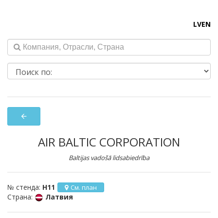
LV
EN
arrow_back
AIR BALTIC CORPORATION
Baltijas vadošā lidsabiedrība
№ стенда:
H11
См. план
Страна:
Латвия