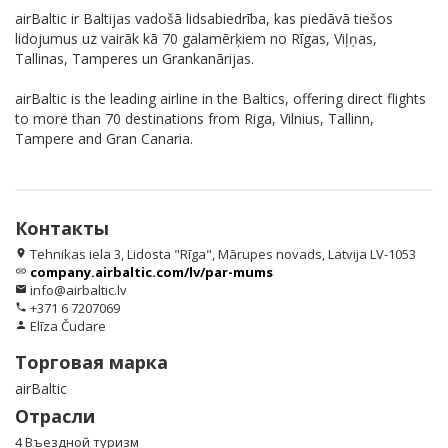
airBaltic ir Baltijas vadošā lidsabiedrība, kas piedāvā tiešos
lidojumus uz vairāk kā 70 galamērķiem no Rīgas, Viļņas,
Tallinas, Tamperes un Grankanārijas.
airBaltic is the leading airline in the Baltics, offering direct flights
to more than 70 destinations from Riga, Vilnius, Tallinn,
Tampere and Gran Canaria.
Контакты
Tehnikas iela 3, Lidosta "Rīga", Mārupes novads, Latvija LV-1053
location_on
company.airbaltic.com/lv/par-mums
link
info@airbaltic.lv
email
+371 6 7207069
phone
Elīza Čudare
person
Торговая марка
airBaltic
Отрасли
4 Въездной туризм