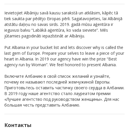
Ievietojiet Albāniju savā kausu sarakstā un atklāsim, kāpēc tā
tiek saukta par pēdējo Eiropas pērli. Sagatavojieties, lai Albānijā
atstātu daļiņu no savas sirds. 2019. gadā mūsu aģentūra ir
ieguvusi balvu “Labākā aģentūra, ko vada sieviete”. Mēs
jūtamies pagodināti iepazīstināt ar Albāniju.
Put Albania in your bucket list and lets discover why is called the
last gem of Europe. Prepare your selves to leave a piece of your
heart in Albania. In 2019 our agency have win the prize “Best
agency run by Woman”. We feel honored to present Albania.
Включите Албанию в свой список желаний и узнайте,
почему ее называют последней жемчужиной Европы.
Приготовьтесь оставить частичку своего сердца в Албании.
В 2019 году наше агентство стало лауреатом премии
«Лучшее агентство под руководством женщины». Для нас
большая честь представить Албанию.
Контакты