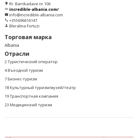
Rr. Barrikadave nr.106
location_on
incredible-albania.com/
link
info@incredible-albania.com
email
+355696616147
phone
Bleralma Fortuzi
person
Торговая марка
Albania
Отрасли
2 Туристический оператор
4 Въездной туризм
7 Бизнес-туризм
18 Культурный туризм/музей/театр
19 Транспортная компания
23 Mедицинский туризм