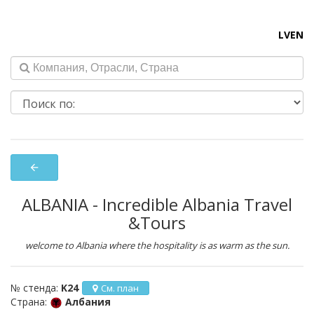
LV
EN
arrow_back
ALBANIA - Incredible Albania Travel
&Tours
welcome to Albania where the hospitality is as warm as the sun.
№ стенда:
K24
См. план
Страна:
Албания