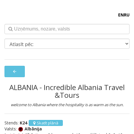
EN
RU
arrow_back
ALBANIA - Incredible Albania Travel
&Tours
welcome to Albania where the hospitality is as warm as the sun.
Stends:
K24
Skatīt plānā
Valsts:
Albānija