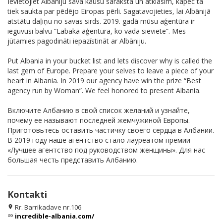
Ievietojiet Albāniju savā kausu sarakstā un atklāsim, kāpēc tā
tiek saukta par pēdējo Eiropas pērli. Sagatavojieties, lai Albānijā
atstātu daļiņu no savas sirds. 2019. gadā mūsu aģentūra ir
ieguvusi balvu “Labākā aģentūra, ko vada sieviete”. Mēs
jūtamies pagodināti iepazīstināt ar Albāniju.
Put Albania in your bucket list and lets discover why is called the
last gem of Europe. Prepare your selves to leave a piece of your
heart in Albania. In 2019 our agency have win the prize “Best
agency run by Woman”. We feel honored to present Albania.
Включите Албанию в свой список желаний и узнайте,
почему ее называют последней жемчужиной Европы.
Приготовьтесь оставить частичку своего сердца в Албании.
В 2019 году наше агентство стало лауреатом премии
«Лучшее агентство под руководством женщины». Для нас
большая честь представить Албанию.
Kontakti
Rr. Barrikadave nr.106
location_on
incredible-albania.com/
link