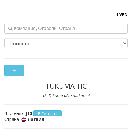
LV
EN
arrow_back
TUKUMA TIC
Uz Tukumu pēc smukuma!
№ стенда:
J10
См. план
Страна:
Латвия