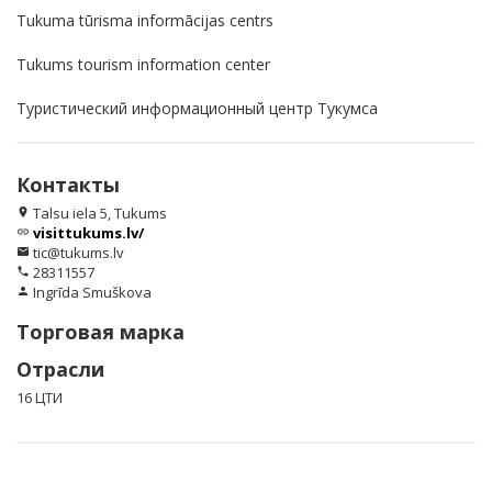
Tukuma tūrisma informācijas centrs
Tukums tourism information center
Туристический информационный центр Тукумcа
Контакты
Talsu iela 5, Tukums
location_on
visittukums.lv/
link
tic@tukums.lv
email
28311557
phone
Ingrīda Smuškova
person
Торговая марка
Отрасли
16 ЦТИ