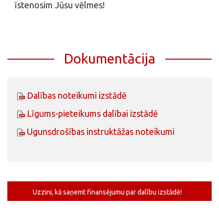
īstenosim Jūsu vēlmes!
Dokumentācija
Dalības noteikumi izstādē
Līgums-pieteikums dalībai izstādē
Ugunsdrošības instruktāžas noteikumi
Uzzini, kā saņemt finansējumu par dalību izstādē!