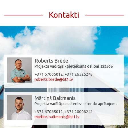
Kontakti
Roberts Brēde
Projekta vadītājs - pieteikums dalībai izstādē
+371 67065012, +371 26525243
roberts.brede@bt1.lv
Mārtiņš Baltmanis
Projekta vadītāja asistents – stendu aprīkojums
+371 67065012, +371 20008241
martins.baltmanis@bt1.lv