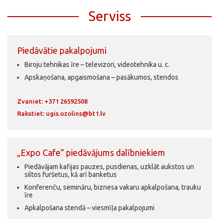
Serviss
Piedāvātie pakalpojumi
Biroju tehnikas īre – televizori, videotehnika u. c.
Apskaņošana, apgaismošana – pasākumos, stendos
Zvaniet: +371 26592508
Rakstiet:
ugis.ozolins@bt1.lv
„Expo Cafe” piedāvājums dalībniekiem
Piedāvājam kafijas pauzes, pusdienas, uzklāt aukstos un
siltos furšetus, kā arī banketus
Konferenču, semināru, biznesa vakaru apkalpošana, trauku
īre
Apkalpošana stendā – viesmīļa pakalpojumi