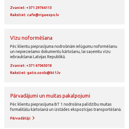
Zvaniet: +371 29764113
Rakstiet:
cafe@rigaexpo.lv
Vīzu noformēšana
Pēc klientu pieprasījuma nodrošinām ielūgumu noformēšanu
un nepieciešamo dokumentu kārtošanu, lai saņemtu vīzu
iebraukšanai Latvijas Republikā.
Zvaniet: +371 67065018
Rakstiet:
gatis.ozols@bt1.lv
Pārvadājumi un muitas pakalpojumi
Pēc klientu pieprasījuma BT 1 nodrošina palīdzību muitas
formalitāšu kārtošanā un izstādes ekspozīcijas transportēšanā.
Pārvadātāji