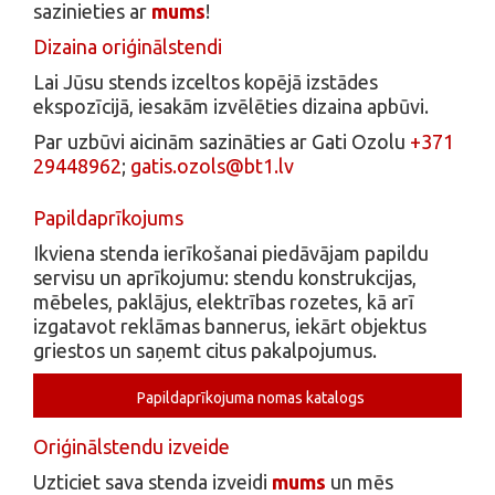
sazinieties ar
mums
!
Dizaina oriģinālstendi
Lai Jūsu stends izceltos kopējā izstādes
ekspozīcijā, iesakām izvēlēties dizaina apbūvi.
Par uzbūvi aicinām sazināties ar Gati Ozolu
+371
29448962
;
gatis.ozols@bt1.lv
Papildaprīkojums
Ikviena stenda ierīkošanai piedāvājam papildu
servisu un aprīkojumu: stendu konstrukcijas,
mēbeles, paklājus, elektrības rozetes, kā arī
izgatavot reklāmas bannerus, iekārt objektus
griestos un saņemt citus pakalpojumus.
Papildaprīkojuma nomas katalogs
Oriģinālstendu izveide
Uzticiet sava stenda izveidi
mums
un mēs