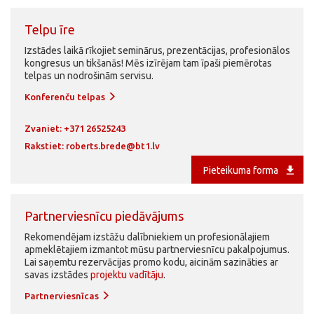
Telpu īre
Izstādes laikā rīkojiet seminārus, prezentācijas, profesionālos
kongresus un tikšanās! Mēs izīrējam tam īpaši piemērotas
telpas un nodrošinām servisu.
Konferenču telpas
Zvaniet: +371 26525243
Rakstiet:
roberts.brede@bt1.lv
file_download
Pieteikuma forma
Partnerviesnīcu piedāvājums
Rekomendējam izstāžu dalībniekiem un profesionālajiem
apmeklētajiem izmantot mūsu partnerviesnīcu pakalpojumus.
Lai saņemtu rezervācijas promo kodu, aicinām sazināties ar
savas izstādes
projektu vadītāju
.
Partnerviesnīcas