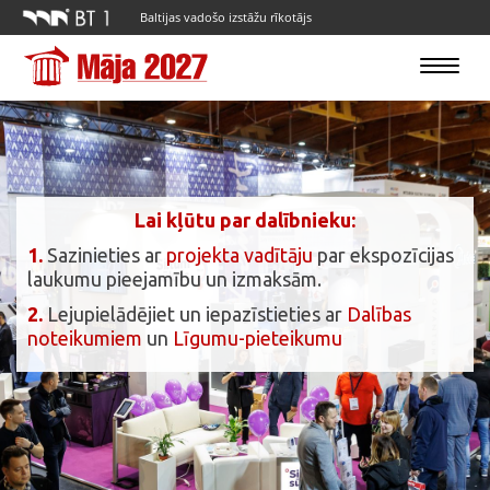
Baltijas vadošo izstāžu rīkotājs
Toggle
navigatio
Lai kļūtu par dalībnieku:
1.
Sazinieties ar
projekta vadītāju
par ekspozīcijas
laukumu pieejamību un izmaksām.
2.
Lejupielādējiet un iepazīstieties ar
Dalības
noteikumiem
un
Līgumu-pieteikumu