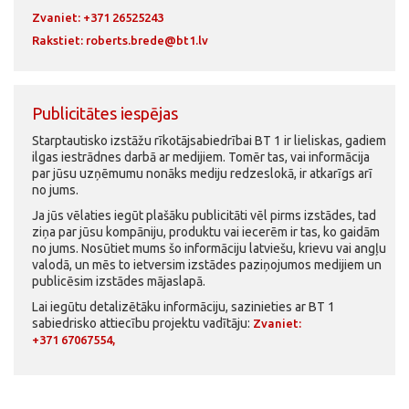
Zvaniet: +371 26525243
Rakstiet:
roberts.brede@bt1.lv
Publicitātes iespējas
Starptautisko izstāžu rīkotājsabiedrībai BT 1 ir lieliskas, gadiem
ilgas iestrādnes darbā ar medijiem. Tomēr tas, vai informācija
par jūsu uzņēmumu nonāks mediju redzeslokā, ir atkarīgs arī
no jums.
Ja jūs vēlaties iegūt plašāku publicitāti vēl pirms izstādes, tad
ziņa par jūsu kompāniju, produktu vai iecerēm ir tas, ko gaidām
no jums. Nosūtiet mums šo informāciju latviešu, krievu vai angļu
valodā, un mēs to ietversim izstādes paziņojumos medijiem un
publicēsim izstādes mājaslapā.
Lai iegūtu detalizētāku informāciju, sazinieties ar BT 1
sabiedrisko attiecību projektu vadītāju:
Zvaniet:
+371 67067554
,