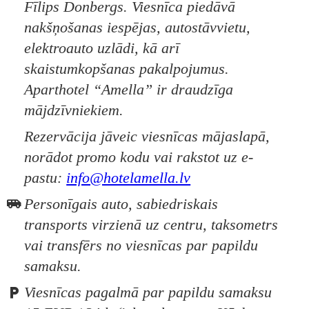
Fīlips Donbergs. Viesnīca piedāvā
nakšņošanas iespējas, autostāvvietu,
elektroauto uzlādi, kā arī
skaistumkopšanas pakalpojumus.
Aparthotel “Amella” ir draudzīga
mājdzīvniekiem.
Rezervācija jāveic viesnīcas mājaslapā,
norādot promo kodu vai rakstot uz e-
pastu:
info@hotelamella.lv
Personīgais auto, sabiedriskais
transports virzienā uz centru, taksometrs
vai transfērs no viesnīcas par papildu
samaksu.
Viesnīcas pagalmā par papildu samaksu