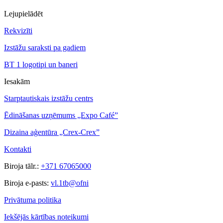
Lejupielādēt
Rekvizīti
Izstāžu saraksti pa gadiem
BT 1 logotipi un baneri
Iesakām
Starptautiskais izstāžu centrs
Ēdināšanas uzņēmums „Expo Café”
Dizaina aģentūra „Crex-Crex”
Kontakti
Biroja tālr.:
+371 67065000
Biroja e-pasts:
vl.1tb@ofni
Privātuma politika
Iekšējās kārtības noteikumi