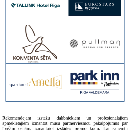
Rekomendējam izstāžu dalībniekiem un profesionālajiem
apmeklētajiem izmantot mūsu partnerviesnīcu pakalpojumus par
īpašām cenām, izmantojot izstādes promo kodu. Lai saņemtu