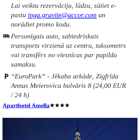
Lai veiktu rezervāciju, lūdzu, sūtiet e-
pastu
inga.gravite@accor.com
un
norādiet promo kodu.
Personīgais auto, sabiedriskais
transports virzienā uz centru, taksometrs
vai transfērs no viesnīcas par papildu
samaksu.
“EuroPark” - Jēkaba arkāde, Zigfrīda
Annas Meierovica bulvāris 8 (24,00 EUR
/ 24 h)
Aparthotel Amella