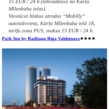
15 EUR / 24 h (iebrauktuve no Kārļa
Mīlenbaha ielas).
Viesnīcai blakus atrodas “Mobilly”
autostāvvieta, Kārļa Mīlenbaha ielā 18,
tarifu zona PUS, maksa 15 EUR / 24 h.
Park Inn by Radisson Riga Valdemara