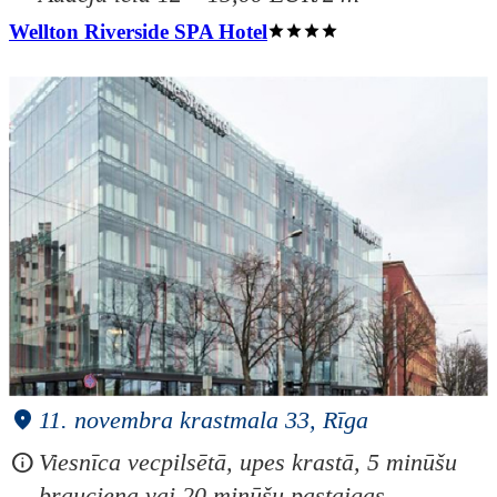
Wellton Riverside SPA Hotel
11. novembra krastmala 33, Rīga
Viesnīca vecpilsētā, upes krastā, 5 minūšu
brauciena vai 20 minūšu pastaigas