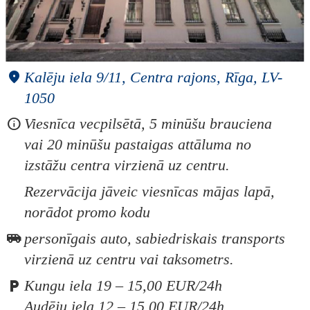
Kalēju iela 9/11, Centra rajons, Rīga, LV-
1050
Viesnīca vecpilsētā, 5 minūšu brauciena
vai 20 minūšu pastaigas attāluma no
izstāžu centra virzienā uz centru.
Rezervācija jāveic viesnīcas mājas lapā,
norādot promo kodu
personīgais auto, sabiedriskais transports
virzienā uz centru vai taksometrs.
Kungu iela 19 – 15,00 EUR/24h
Audēju iela 12 – 15,00 EUR/24h