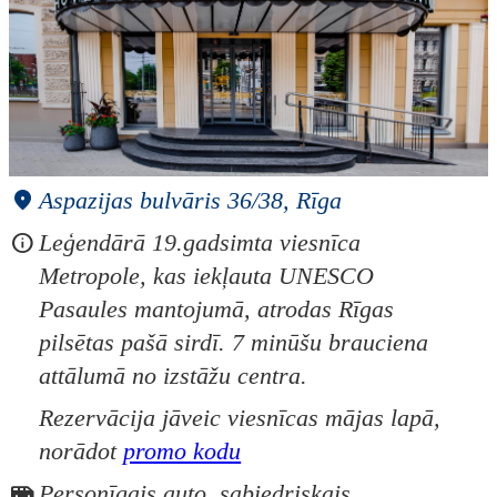
Aspazijas bulvāris 36/38, Rīga
Leģendārā 19.gadsimta viesnīca
Metropole, kas iekļauta UNESCO
Pasaules mantojumā, atrodas Rīgas
pilsētas pašā sirdī. 7 minūšu brauciena
attālumā no izstāžu centra.
Rezervācija jāveic viesnīcas mājas lapā,
norādot
promo kodu
Personīgais auto, sabiedriskais