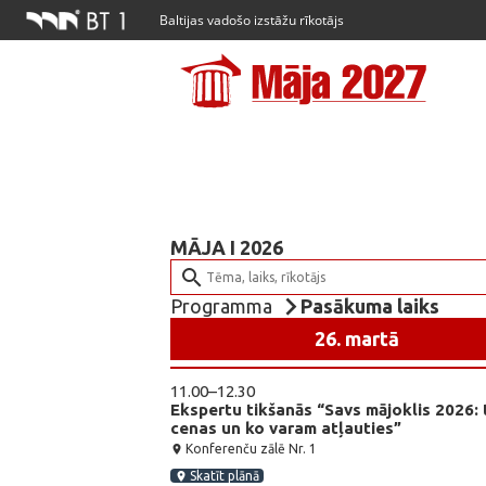
Baltijas vadošo izstāžu rīkotājs