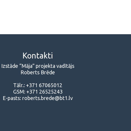
Kontakti
Izstāde “Māja” projekta vadītājs
Roberts Brēde
Tālr.: +371 67065012
GSM: +371 26525243
E-pasts: roberts.brede@bt1.lv