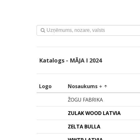
Katalogs - MĀJA I 2024
Logo
Nosaukums
arrow_downward
arrow_upward
ŽOGU FABRIKA
ZULAK WOOD LATVIA
ZELTA BULLA