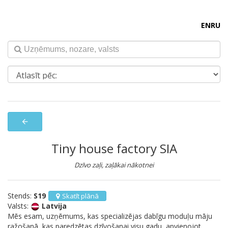
EN
RU
arrow_back
Tiny house factory SIA
Dzīvo zaļi, zaļākai nākotnei
Stends:
S19
Skatīt plānā
Valsts:
Latvija
Mēs esam, uzņēmums, kas specializējas dabīgu moduļu māju
ražošanā, kas paredzētas dzīvošanai visu gadu, apvienojot