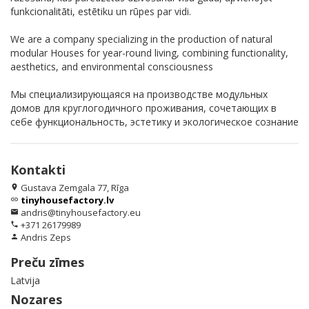
funkcionalitāti, estētiku un rūpes par vidi.
We are a company specializing in the production of natural
modular Houses for year-round living, combining functionality,
aesthetics, and environmental consciousness
Мы специализирующаяся на производстве модульных
домов для круглогодичного проживания, сочетающих в
себе функциональность, эстетику и экологическое сознание
Kontakti
Gustava Zemgala 77, Rīga
location_on
tinyhousefactory.lv
link
andris@tinyhousefactory.eu
email
+371 26179989
phone
Andris Zeps
person
Preču zīmes
Latvija
Nozares