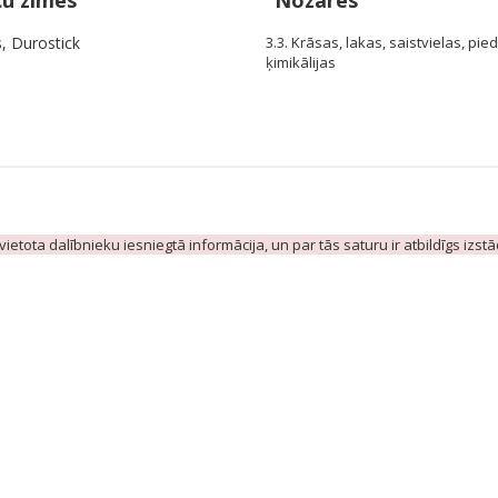
ču zīmes
Nozares
, Durostick
3.3. Krāsas, lakas, saistvielas, pie
ķimikālijas
evietota dalībnieku iesniegtā informācija, un par tās saturu ir atbildīgs izst