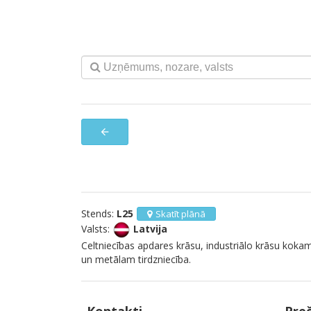
arrow_back
Stends:
L25
Skatīt plānā
Valsts:
Latvija
Celtniecības apdares krāsu, industriālo krāsu koka
un metālam tirdzniecība.