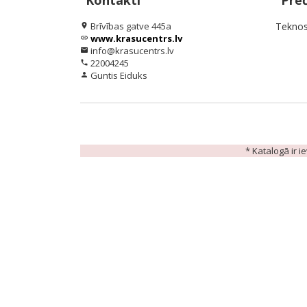
Kontakti
Pre
Brīvības gatve 445a
Teknos
location_on
www.krasucentrs.lv
link
info@krasucentrs.lv
email
22004245
phone
Guntis Eiduks
person
* Katalogā ir i