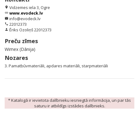
Vidzemes iela 3, Ogre
location_on
www.evodeck.lv
link
info@evodeck.lv
email
22012373
phone
Ēriks Ozoliņš 22012373
person
Preču zīmes
Wimex (Dānija)
Nozares
3. Pamatbūvmateriāli, apdares materiāli, starpmateriāli
* Katalogā ir ievietota dalībnieku iesniegtā informācija, un par tās
saturu ir atbildīgs izstādes dalībnieks.