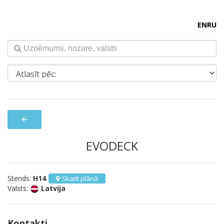
EN
RU
arrow_back
EVODECK
Stends:
H14
Skatīt plānā
Valsts:
Latvija
Kontakti