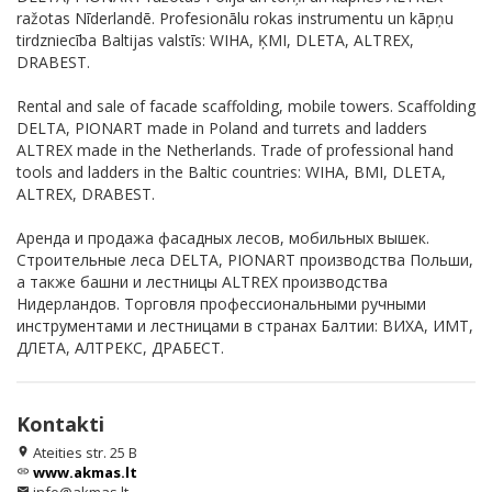
ražotas Nīderlandē. Profesionālu rokas instrumentu un kāpņu
tirdzniecība Baltijas valstīs: WIHA, ĶMI, DLETA, ALTREX,
DRABEST.
Rental and sale of facade scaffolding, mobile towers. Scaffolding
DELTA, PIONART made in Poland and turrets and ladders
ALTREX made in the Netherlands. Trade of professional hand
tools and ladders in the Baltic countries: WIHA, BMI, DLETA,
ALTREX, DRABEST.
Аренда и продажа фасадных лесов, мобильных вышек.
Строительные леса DELTA, PIONART производства Польши,
а также башни и лестницы ALTREX производства
Нидерландов. Торговля профессиональными ручными
инструментами и лестницами в странах Балтии: ВИХА, ИМТ,
ДЛЕТА, АЛТРЕКС, ДРАБЕСТ.
Kontakti
Ateities str. 25 B
location_on
www.akmas.lt
link
email