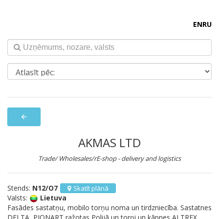
EN
RU
arrow_back
AKMAS LTD
Trade/ Wholesales/rE-shop - delivery and logistics
Stends:
N12/O7
Skatīt plānā
Valsts:
Lietuva
Fasādes sastatņu, mobilo torņu noma un tirdzniecība. Sastatnes
DELTA, PIONART ražotas Polijā un torņi un kāpnes ALTREX