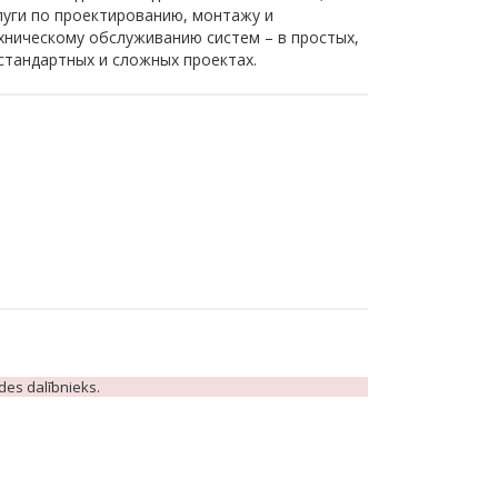
луги по проектированию, монтажу и
хническому обслуживанию систем – в простых,
стандартных и сложных проектах.
ādes dalībnieks.