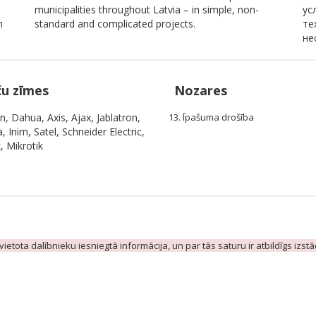
municipalities throughout Latvia – in simple, non-
ус
n
standard and complicated projects.
те
не
ču zīmes
Nozares
n, Dahua, Axis, Ajax, Jablatron,
13. Īpašuma drošība
, Inim, Satel, Schneider Electric,
, Mikrotik
evietota dalībnieku iesniegtā informācija, un par tās saturu ir atbildīgs izst