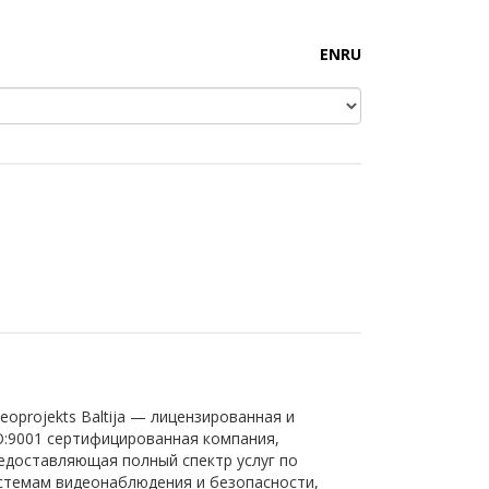
EN
RU
deoprojekts Baltija — лицензированная и
O:9001 сертифицированная компания,
едоставляющая полный спектр услуг по
стемам видеонаблюдения и безопасности,