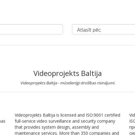
Videoprojekts Baltija
Videoprojekts Baltija - mūsdienīgi drošības risinājumi.
Videoprojekts Baltija is licensed and ISO:9001 certified
Vi
bas
full-service video surveillance and security company
IS
that provides system design, assembly and
пр
maintenance services. More than 350 companies and
си