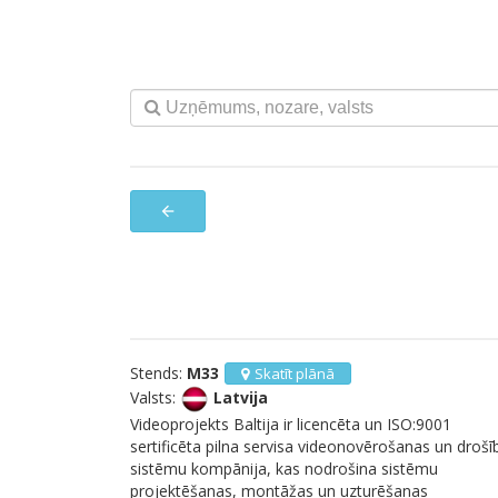
arrow_back
Stends:
M33
Skatīt plānā
Valsts:
Latvija
Videoprojekts Baltija ir licencēta un ISO:9001
sertificēta pilna servisa videonovērošanas un drošī
sistēmu kompānija, kas nodrošina sistēmu
projektēšanas, montāžas un uzturēšanas