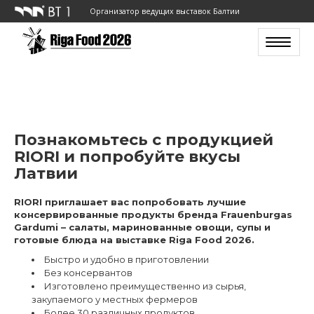
Организатор ведущих выставок Балтии
Toggle n
Познакомьтесь с продукцией
RIORI и попробуйте вкусы
Латвии
RIORI приглашает вас попробовать лучшие
консервированные продукты бренда Frauenburgas
Gardumi – салаты, маринованные овощи, супы и
готовые блюда на выставке Riga Food 2026.
Быстро и удобно в приготовлении
Без консервантов
Изготовлено преимущественно из сырья,
закупаемого у местных фермеров
Более 30 различных продуктов