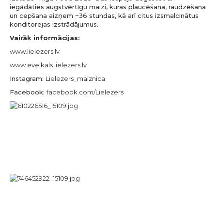
iegādāties augstvērtīgu maizi, kuras plaucēšana, raudzēšana
un cepšana aizņem ~36 stundas, kā arī citus izsmalcinātus
konditorejas izstrādājumus.
Vairāk informācijas:
www.lielezers.lv
www.eveikals.lielezers.lv
Instagram:
Lielezers_maiznica
Facebook:
facebook.com/Lielezers