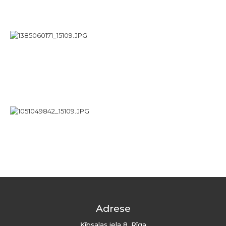
Adrese
Ķīpsalas iela 8, Rīga