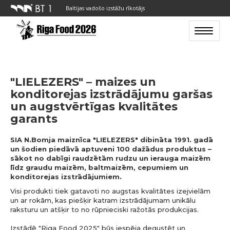
Baltijas vadošo izstāžu rīkotājs
Toggle n
"LIELEZERS" – maizes un
konditorejas izstrādājumu garšas
un augstvērtīgas kvalitātes
garants
SIA N.Bomja maiznīca "LIELEZERS" dibināta 1991. gadā
un šodien piedāvā aptuveni 100 dažādus produktus –
sākot no dabīgi raudzētām rudzu un ierauga maizēm
līdz graudu maizēm, baltmaizēm, cepumiem un
konditorejas izstrādājumiem.
Visi produkti tiek gatavoti no augstas kvalitātes izejvielām
un ar rokām, kas piešķir katram izstrādājumam unikālu
raksturu un atšķir to no rūpnieciski ražotās produkcijas.
Izstādē "Riga Food 2025" būs iespēja degustēt un